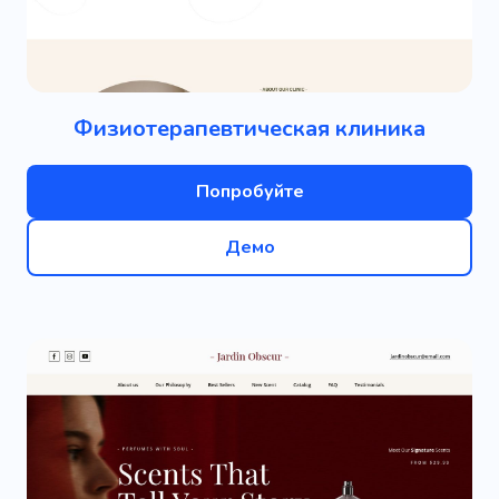
Физиотерапевтическая клиника
Попробуйте
Демо