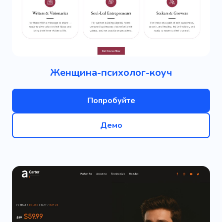
Женщина-психолог-коуч
Попробуйте
Демо