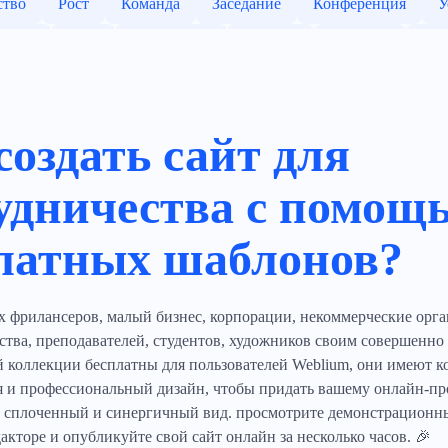
ство
Рост
Команда
Заседание
Конференция
У
овать
Блог
Татуировка
Красота
Работать
Ли
Запуск
Сети
Профессиональные услуги
Организ
Коворкинг
Офис
Столы
Коллективный офис
Пр
создать сайт для
Оборудование
Пространство
Стрельба
Стилист
удничества с помощ
ий
Редактировать
Свободное падение
Унижение
латных шаблонов?
Instagram
Одежда
Индивидуальный пошив
Темновол
кий
Гуру моды
Модница
Лошади
Моделировани
 фрилансеров, малый бизнес, корпорации, некоммерческие орга
Фото
Минимализм
Улучшение
ства, преподавателей, студентов, художников своим совершенно
 коллекции бесплатны для пользователей Weblium, они имеют к
я и профессиональный дизайн, чтобы придать вашему онлайн-п
 сплоченный и синергичный вид. просмотрите демонстрационный
акторе и опубликуйте свой сайт онлайн за несколько часов. 🎉