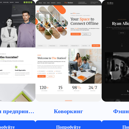
Ассоциация предпринимателей
Коворкинг
Фэшн
обуйте
Попробуйте
По