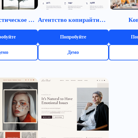
Минималистическое портфолио
Агентство копирайтинга
Ко
обуйте
Попробуйте
По
емо
Демо