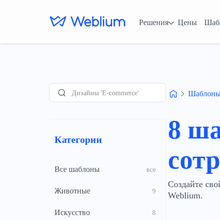
Решения
Цены
Шаб
Дизайны 'E-commerce'
Шаблон
Поиск
8 ш
Категории
сот
Все шаблоны
все
Создайте сво
Животные
9
Weblium.
Искусство
8