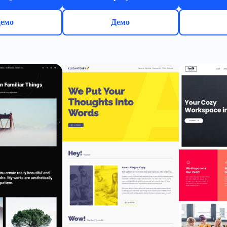
емо
Демо