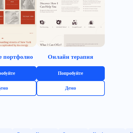
е портфолио
Онлайн терапия
обуйте
Попробуйте
емо
Демо