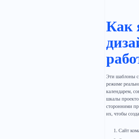
Как 
диза
рабо
Эти шаблоны со
режиме реально
календарем, со
шкалы проектов
сторонними при
их, чтобы созд
Сайт ком