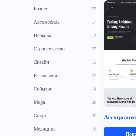
Бизнес
157
Автомобиль
17
Церковь
2
Строительство
37
Дизайн
13
Развлечения
23
Событие
14
Мода
28
Cпорт
20
Медицина
18
Попр