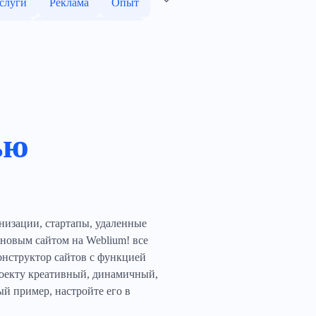
слуги
Реклама
Опыт
чный
Предприниматель
ация
Обучение
окат
Коллега по работе
Специалист
Лукбук
ью
Модель
Смотреть
осая модель
е
Фотограф-съемка
низации, стартапы, удаленные
 новым сайтом на Weblium! все
онструктор сайтов с функцией
роекту креативный, динамичный,
 пример, настройте его в