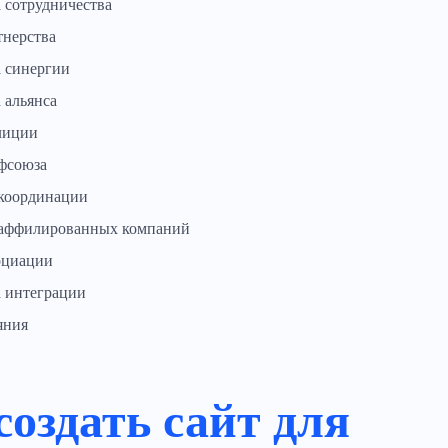
 сотрудничества
тнерства
 синергии
 альянса
лиции
фсоюза
координации
аффилированных компаний
оциации
 интеграции
яния
создать сайт для