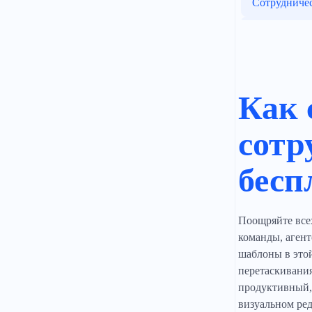
Сотрудниче
Демонстрир
Управление
Община
Как 
Онлайн
сотр
Коммерческ
бесп
Одежда
Электричес
Поощряйте всех
Гуру стиля
команды, агент
шаблоны в этой
перетаскивани
продуктивный,
визуальном ред