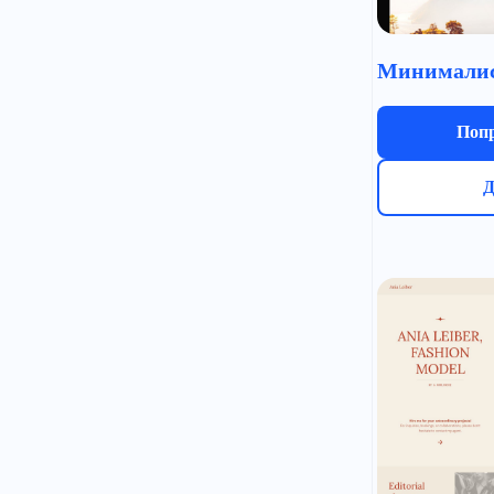
Попр
Д