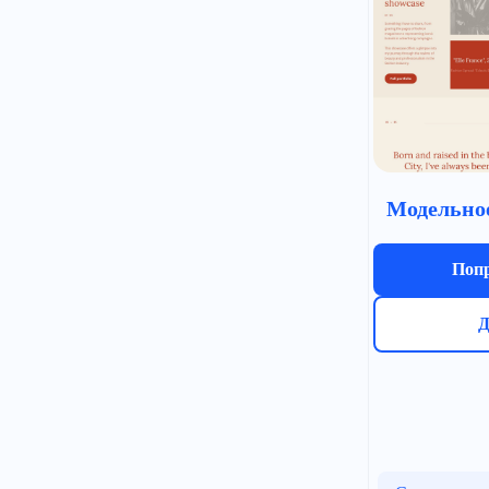
Модельно
Попр
Д