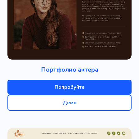
Портфолио актера
Попробуйте
Демо