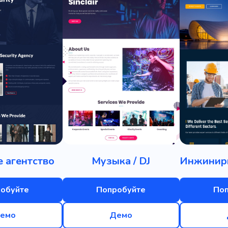
 агентство
Музыка / DJ
обуйте
Попробуйте
По
емо
Демо