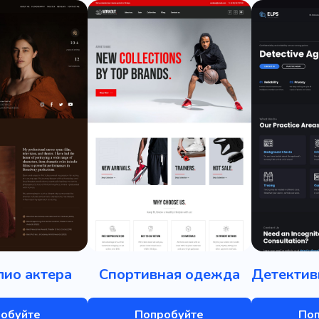
ио актера
Спортивная одежда
Детектив
обуйте
Попробуйте
По