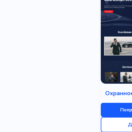
Охранное
Попр
Д