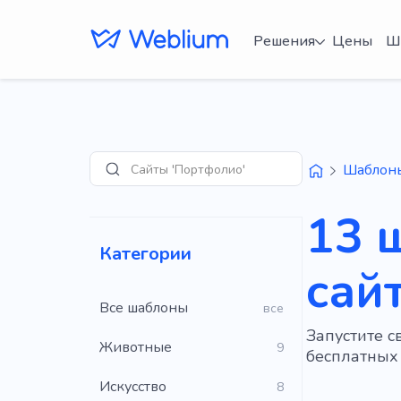
Решения
Цены
Ш
Сайты 'Портфолио'
Шаблон
Поиск
13 
Категории
сай
Все шаблоны
все
Запустите с
Животные
9
бесплатных 
Искусство
8