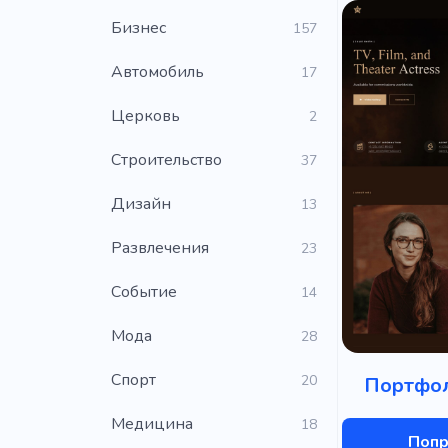
Бизнес
157
Автомобиль
17
Церковь
2
Строительство
37
Дизайн
13
Развлечения
23
Событие
14
Мода
28
Cпорт
20
Портфол
Медицина
18
Попр