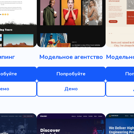
мпинг
Модельное агентство
Модельн
обуйте
Попробуйте
По
емо
Демо