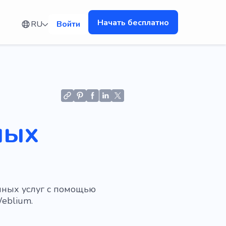
Начать бесплатно
RU
Войти
ных
нных услуг с помощью
eblium.