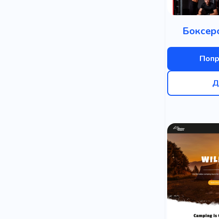
Боксер
Попр
Д