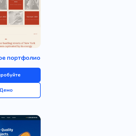
ое портфолио
пробуйте
Демо