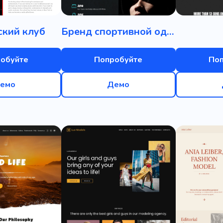
ский клуб
Бренд спортивной одежды
обуйте
Попробуйте
По
емо
Демо