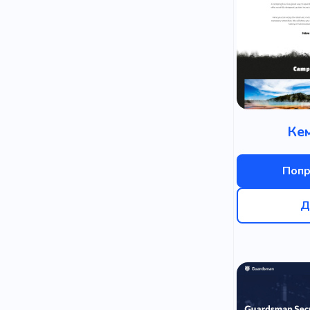
Ке
Попр
Д