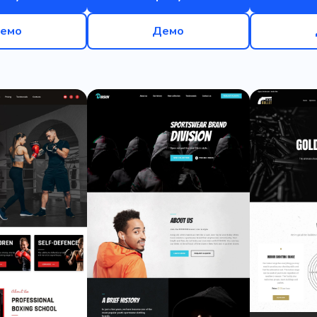
емо
Демо