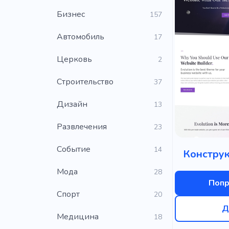
Бизнес
157
Автомобиль
17
Церковь
2
Строительство
37
Дизайн
13
Развлечения
23
Событие
14
Конструк
Мода
28
Попр
Cпорт
20
Д
Медицина
18