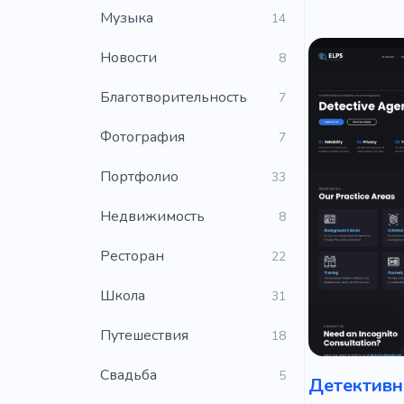
Музыка
14
Новости
8
Благотворительность
7
Фотография
7
Портфолио
33
Недвижимость
8
Ресторан
22
Школа
31
Путешествия
18
Свадьба
5
Детективн