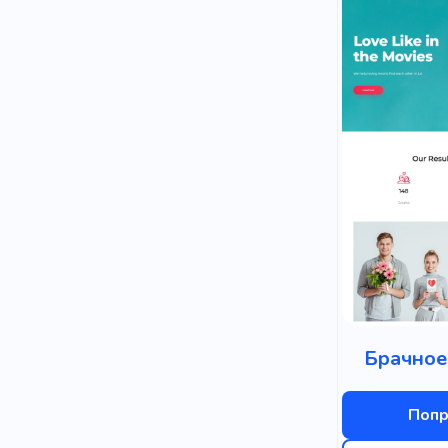
Брачное
Попр