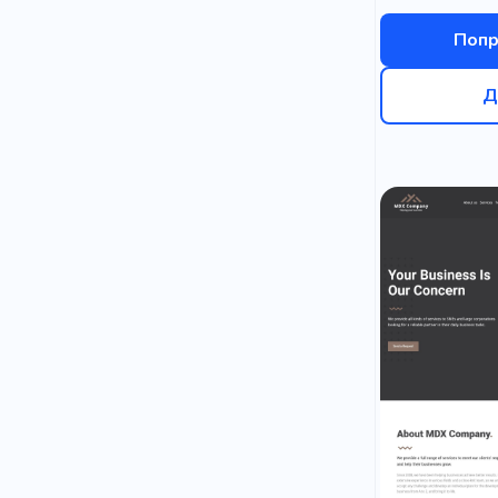
Попр
Д