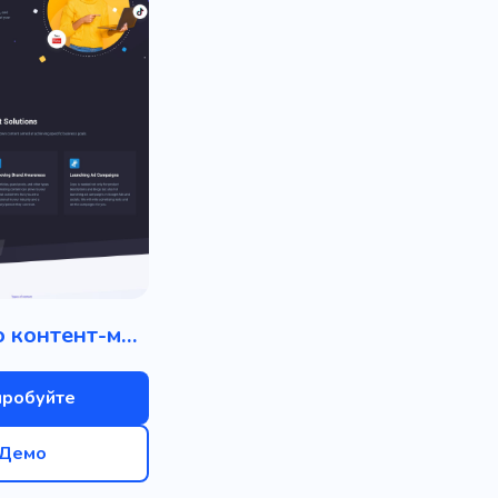
Агентство контент-маркетинга
пробуйте
Демо