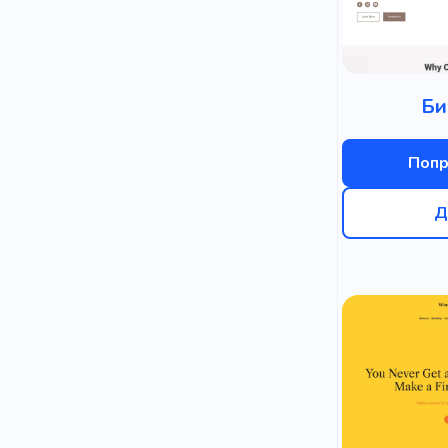
Би
Попр
Д