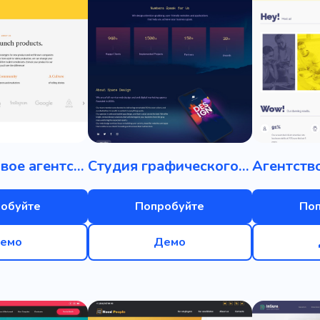
Брендинговое агентство
Студия графического дизайна
обуйте
Попробуйте
По
емо
Демо