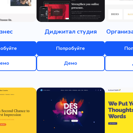
знес
Диджитал студия
Организ
обуйте
Попробуйте
По
емо
Демо