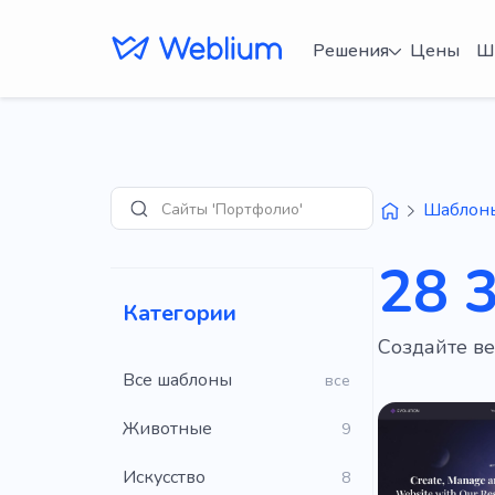
Решения
Цены
Ш
Сайты 'Портфолио'
Шаблон
Поиск
28 
Категории
Создайте ве
Все шаблоны
все
Животные
9
Искусство
8