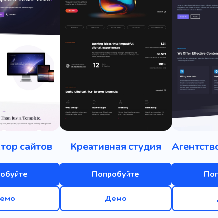
тор сайтов
Креативная студия
обуйте
Попробуйте
По
емо
Демо