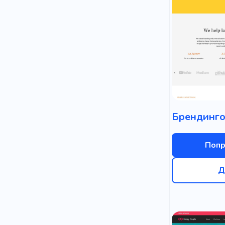
Попр
Д