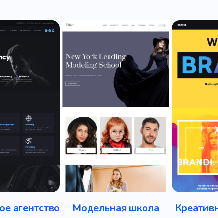
ое агентство
Модельная школа
Креативн