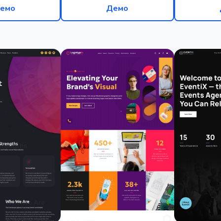
емо
Демо