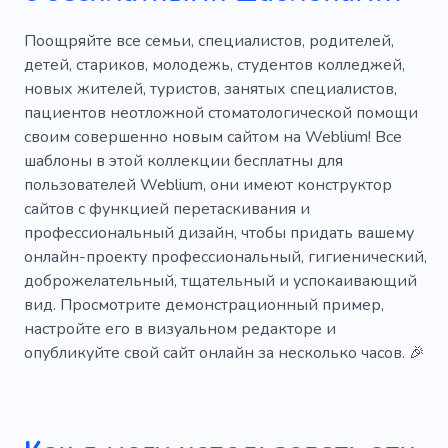
Химические вещества
Аптека
Поощряйте все семьи, специалистов, родителей,
детей, стариков, молодежь, студентов колледжей,
Поликлиника
Здравоохранение
новых жителей, туристов, занятых специалистов,
пациентов неотложной стоматологической помощи
Наркотики
Пациент
своим совершенно новым сайтом на Weblium! Все
Медицинская компания
шаблоны в этой коллекции бесплатны для
пользователей Weblium, они имеют конструктор
Медицинский персонал
сайтов с функцией перетаскивания и
профессиональный дизайн, чтобы придать вашему
Первичная медицинская помощь
Рентген
онлайн-проекту профессиональный, гигиенический,
Медицинская помощь
Хирургия
доброжелательный, тщательный и успокаивающий
вид. Просмотрите демонстрационный пример,
Косметология
Красота
настройте его в визуальном редакторе и
опубликуйте свой сайт онлайн за несколько часов. 🎉
Косметические средства
Косметолог
Аптекарь
Тело
Ботокс
Контурная пластика