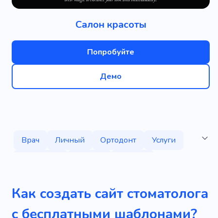
Салон красоты
Попробуйте
Демо
Врач
Личный
Ортодонт
Услуги
Лекарство
Помада
Улыбка
Проверка
Уникальный
Творческий
Как создать сайт стоматолога
Специалист
Опыт
Обследование
с бесплатными шаблонами?
Оборудование
Процесс
Проверить