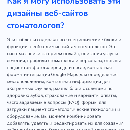
Как я могу использовать эти
Прикрытие татуировки
Крем
Терапия
дизайны веб-сайтов
Татуировка
Тон кожи
Резка
стоматологов?
Массаж
Таблетка
Депиляция воском
Эти шаблоны содержат все специфические блоки и
Волосы
Маникюр
Плюсы
функции, необходимые сайтам стоматологов. Это
система записи на прием онлайн, описания услуг и
Заголовки
лечения, профили стоматолога и персонала, отзывы
пациентов, фотогалерея до и после, контактная
форма, интеграция Google Maps для определения
местоположения, контактная информация для
экстренных случаев, раздел блога с советами по
здоровью зубов, страхование и варианты оплаты,
часто задаваемые вопросы (FAQ), формы для
загрузки пациент стоматологические технологии и
оборудование. Вы можете комбинировать,
добавлять, удалять и редактировать их для создания