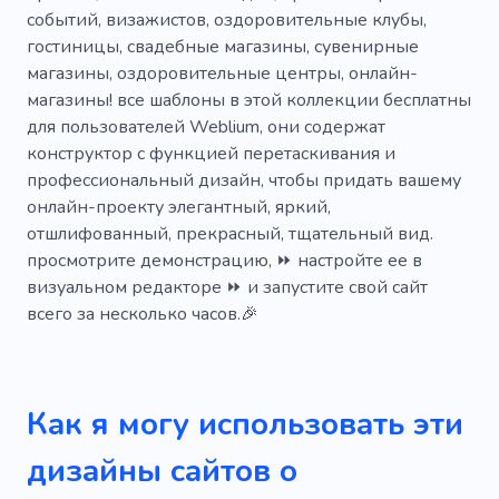
событий, визажистов, оздоровительные клубы,
Прикрытие татуировки
Татуаж бровей
гостиницы, свадебные магазины, сувенирные
Маска для лица
Свечение
магазины, оздоровительные центры, онлайн-
магазины! все шаблоны в этой коллекции бесплатны
Наращивание волос
Существенный
для пользователей Weblium, они содержат
конструктор с функцией перетаскивания и
Благодать
Релакс
Спа
Сидел
профессиональный дизайн, чтобы придать вашему
Гель лак
Уход за волосами
онлайн-проекту элегантный, яркий,
отшлифованный, прекрасный, тщательный вид.
Плетение волос
Контурная пластика
просмотрите демонстрацию, ⏩ настройте ее в
визуальном редакторе ⏩ и запустите свой сайт
Кондиционер
Резка
Лупа
Крем
всего за несколько часов.🎉
Специалист
Уникальный
Творческий
Грунтование
Хна
Консультант
Как я могу использовать эти
Розовый
Ретушировать
дизайны сайтов о
Искусственный интеллект
Черный