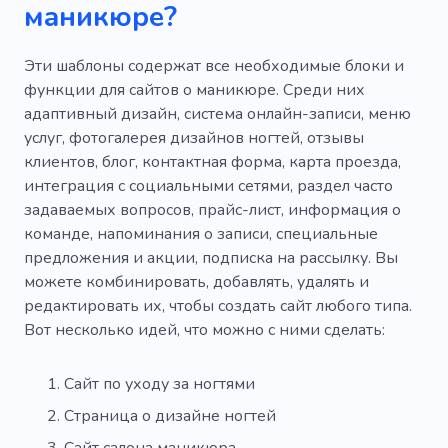
маникюре?
Коробка для косметики
Брови
Руки
Цвет
Нейл-арт
Живопись
Эти шаблоны содержат все необходимые блоки и
функции для сайтов о маникюре. Среди них
Очистка
Бежевый
Красный
адаптивный дизайн, система онлайн-записи, меню
Стрижка
Парикмахерская
Стилист
услуг, фотогалерея дизайнов ногтей, отзывы
клиентов, блог, контактная форма, карта проезда,
Основные моменты
интеграция с социальными сетями, раздел часто
задаваемых вопросов, прайс-лист, информация о
Детская парикмахерская
команде, напоминания о записи, специальные
Восстановление волос
Женская стрижка
предложения и акции, подписка на рассылку. Вы
можете комбинировать, добавлять, удалять и
Косметология
Мужская стрижка
редактировать их, чтобы создать сайт любого типа.
Вот несколько идей, что можно с ними сделать:
Сияющая кожа
Полировка
Шампуни
Лекарство
Кожи
Уход за кожей
Сайт по уходу за ногтями
Личный
Аптекарь
Тело
Страница о дизайне ногтей