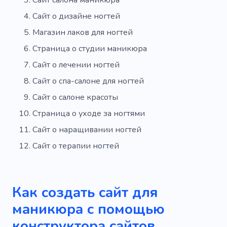
Сайт салона маникюра
Стоматолог
Таблетка
Плюсы
Сайт о дизайне ногтей
Заголовки
Горячий
Темный
Магазин лаков для ногтей
Расслабляющий
Страница о студии маникюра
Сайт о лечении ногтей
Сайт о спа-салоне для ногтей
Сайт о салоне красоты
Страница о уходе за ногтями
Сайт о наращивании ногтей
Сайт о терапии ногтей
Как создать сайт для
маникюра с помощью
конструктора сайтов