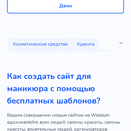
Демо
Косметические средства
Красота
Депиляция воском
Услуги
Макияж
Ботокс
Татуировка
Педикюр
Как создать сайт для
Помада
Эпиляция бровей воском
маникюра с помощью
Наращивание ресниц
Наполнители
бесплатных шаблонов?
Волосы
Микроблейдинг
Косметолог
Салон
Ногти
Массаж
Терапия
Вашим совершенно новым сайтом на Weblium
вдохновляйте всех людей, салоны красоты, салоны
Глаза
Тон кожи
Парикмахер
красоты, влиятельных людей, организаторов