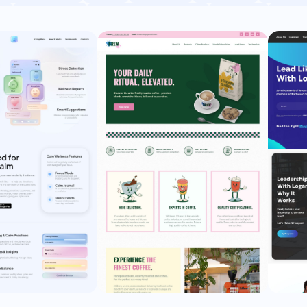
й
Компания
Дизайн интерьера
Туризм
Корп
иверситет
Мобильный
Учет
Страхование
Ад