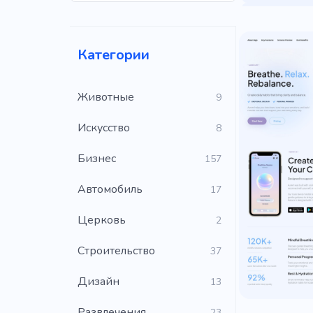
Творчески
SEO
Ун
Категории
Животные
9
Искусство
8
Бизнес
157
Автомобиль
17
Церковь
2
Строительство
37
Дизайн
13
Развлечения
23