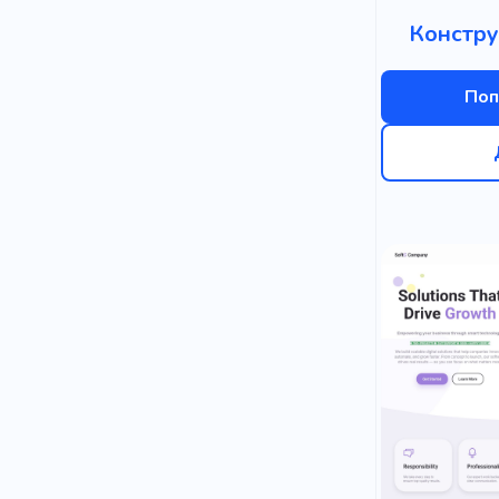
Констру
Поп