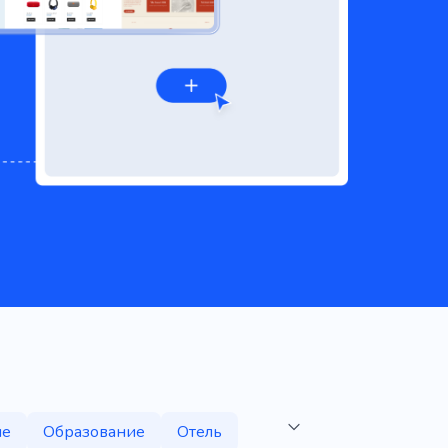
ие
Образование
Отель