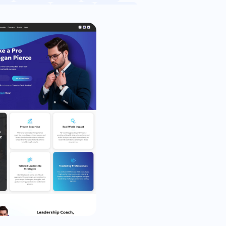
оративный
Фитнес
Группа
вокат
Художник