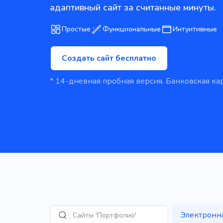
адаптивный сайт за считанные минуты.
Простые
Функциональные
Интуитивные
Создать сайт бесплатно
* 14-дневная пробная версия. Банковская кар
Электронн
Сайты 'Портфолио'
Поиск