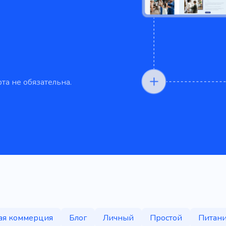
та не обязательна.
ая коммерция
Блог
Личный
Простой
Питан