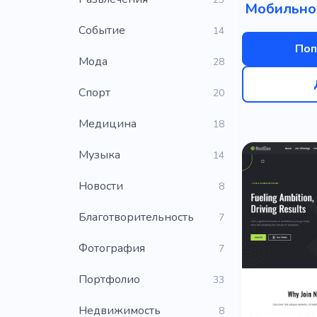
Мобильно
Событие
14
Поп
Мода
28
Cпорт
20
Медицина
18
Музыка
14
Новости
8
Благотворительность
7
Фотография
7
Портфолио
33
Недвижимость
8