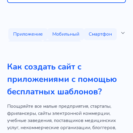
Приложение
Мобильный
Смартфон
Цифровой
Разработчик
Вебразработка
Программирование
Как создать сайт с
Кодирование
Личный
Онлайн
приложениями с помощью
Технологии
Аренда автомобиля
Езда
бесплатных шаблонов?
Водитель
Автомобильный
Транспортное средство
Быстрый
Поощряйте все малые предприятия, стартапы,
фрилансеры, сайты электронной коммерции,
Бронирование
Перемещение
учебные заведения, поставщиков медицинских
услуг, некоммерческие организации, блоггеров,
Патрульная служба
Дизайнер