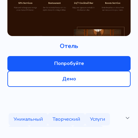
Отель
Попробуйте
Демо
Уникальный
Творческий
Услуги
Блог
Нальная карта
Питание