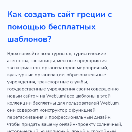
Личный
Образ жизни
Астрология
Как создать сайт греции с
Голубой
Найти свою судьбу
помощью бесплатных
Личная консультация
Демонстрировать
шаблонов?
Вебразработка
Технологии
Свежий
Скорпион
Курс
Эскиз
Вдохновляйте всех туристов, туристические
агентства, гостиницы, местные предприятия,
Корпоративный
Космический символ
экспатриантов, организаторов мероприятий,
культурные организации, образовательные
Тур
Шедевр
Вдохновение
учреждения, транспортные службы,
Наследие
Туризм
Обнаженная
государственные учреждения своим совершенно
новым сайтом на Weblium! все шаблоны в этой
Астрономия
Оперный театр
коллекции бесплатны для пользователей Weblium,
они содержат конструктор с функцией
Освежение
Консультации
перетаскивания и профессиональный дизайн,
Пространство
Релакс
Европа
чтобы придать вашему онлайн-проекту солнечный,
исторический, живописный, яркий и спокойный