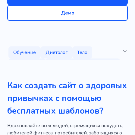
Демо
Обучение
Диетолог
Тело
Потеря веса
Профилактическое лечение
Фитнес
Тренажерный зал
Как создать сайт о здоровых
Консультация
Спортивное питание
привычках с помощью
Мотивация
Благополучие
Личный
бесплатных шаблонов?
Образование
Похудеть
Здоровый
Восстановление
Одежда
Вдохновляйте всех людей, стремящихся похудеть,
любителей фитнеса, потребителей, заботящихся о