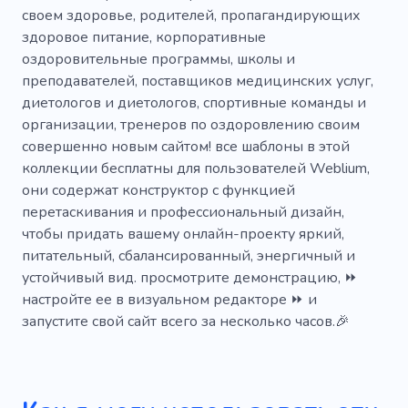
Образ жизни
Здоровая жизнь
Йога
своем здоровье, родителей, пропагандирующих
здоровое питание, корпоративные
Избыточный вес
Белок
оздоровительные программы, школы и
Жизненный тренер
Питание
Рост
преподавателей, поставщиков медицинских услуг,
диетологов и диетологов, спортивные команды и
Поддержка
Коучинг
Цель
организации, тренеров по оздоровлению своим
совершенно новым сайтом! все шаблоны в этой
Информативный
Питание
Рецепт
коллекции бесплатны для пользователей Weblium,
Тренер по питанию
Терапевт
Блог
они содержат конструктор с функцией
перетаскивания и профессиональный дизайн,
Психология
Сидел
Мозг
чтобы придать вашему онлайн-проекту яркий,
питательный, сбалансированный, энергичный и
Диетические добавки
Привычка
устойчивый вид. просмотрите демонстрацию, ⏩
Психическое здоровье
Липидная панель
настройте ее в визуальном редакторе ⏩ и
запустите свой сайт всего за несколько часов.🎉
Витамины
Консультации
Специалист
Симптомы
Вебразработка
Группа
Самосовершенствование
Реабилитация