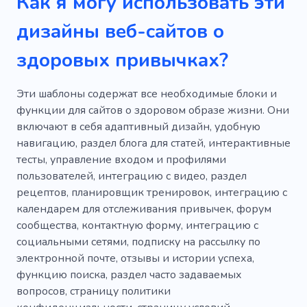
Как я могу использовать эти
дизайны веб-сайтов о
Буддизм
Спокойный
Страх
Недиетический подход
здоровых привычках?
Личная консультация
Релакс
Эти шаблоны содержат все необходимые блоки и
Работать
Медитация
Практика
функции для сайтов о здоровом образе жизни. Они
включают в себя адаптивный дизайн, удобную
Услуги
Курс
Тонкий
Потеря веса
навигацию, раздел блога для статей, интерактивные
тесты, управление входом и профилями
Добавки
Чакра
Монтер
пользователей, интеграцию с видео, раздел
Беременность фитнес
рецептов, планировщик тренировок, интеграцию с
календарем для отслеживания привычек, форум
Йога для начинающих
сообщества, контактную форму, интеграцию с
социальными сетями, подписку на рассылку по
Активный образ жизни
электронной почте, отзывы и истории успеха,
Фитнес для пожилых людей
функцию поиска, раздел часто задаваемых
вопросов, страницу политики