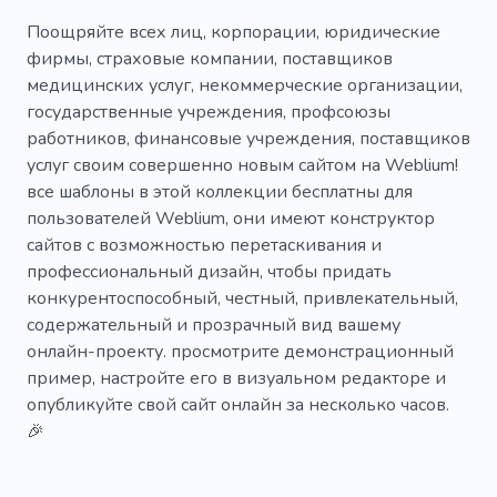
Начисление заработной платы
Охранник
Поощряйте всех лиц, корпорации, юридические
фирмы, страховые компании, поставщиков
Постоянный наем
Агентство
медицинских услуг, некоммерческие организации,
государственные учреждения, профсоюзы
Охранное агентство
Поиск
Услуги
работников, финансовые учреждения, поставщиков
Личный
Решение
Деньги
услуг своим совершенно новым сайтом на Weblium!
все шаблоны в этой коллекции бесплатны для
Экспертиза
Опыт
Политика
Дело
пользователей Weblium, они имеют конструктор
сайтов с возможностью перетаскивания и
Защита
Стратегия
Планирование
профессиональный дизайн, чтобы придать
Управление
Аналитика
Налог
конкурентоспособный, честный, привлекательный,
содержательный и прозрачный вид вашему
Помощник
Консультация
Экономика
онлайн-проекту. просмотрите демонстрационный
пример, настройте его в визуальном редакторе и
Калькулятор
Банк
опубликуйте свой сайт онлайн за несколько часов.
🎉