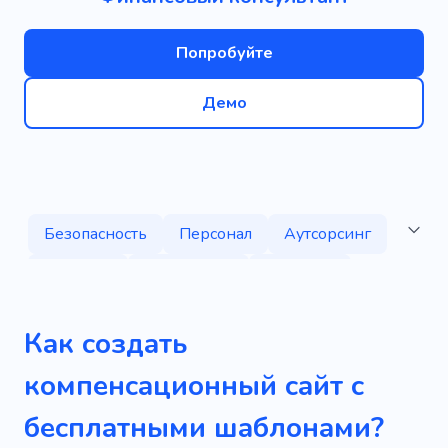
Попробуйте
Демо
Безопасность
Персонал
Аутсорсинг
Работать
Специалист
Финансы
Инвестиции
Вербовка
Работа
Как создать
Управление людьми
Работник
компенсационный сайт с
Человеческие ресурсы
Зарплата
бесплатными шаблонами?
Консалтинг
Приобретение таланта