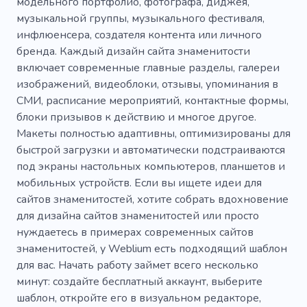
модельного портфолио, фотографа, диджея,
Философские песни
Пение
Актер
музыкальной группы, музыкального фестиваля,
инфлюенсера, создателя контента или личного
Действующий
Фильм
Удивительный
бренда. Каждый дизайн сайта знаменитости
Отличный
Популярный
Уникальный
включает современные главные разделы, галереи
изображений, видеоблоки, отзывы, упоминания в
Крутой
Мобильный
SEO
СМИ, расписание мероприятий, контактные формы,
блоки призывов к действию и многое другое.
Творческий
Простой
Макеты полностью адаптивны, оптимизированы для
Информативный
Netflix
быстрой загрузки и автоматически подстраиваются
под экраны настольных компьютеров, планшетов и
Свободное падение
Писарь
Литье
мобильных устройств. Если вы ищете идеи для
сайтов знаменитостей, хотите собрать вдохновение
Любительский
Шоурил
для дизайна сайтов знаменитостей или просто
Голос к фильму
Люди театра
Драма
нуждаетесь в примерах современных сайтов
знаменитостей, у Weblium есть подходящий шаблон
Сказки
Семья
Площадка
Релакс
для вас. Начать работу займет всего несколько
минут: создайте бесплатный аккаунт, выберите
Фестиваль
Громкий
Счастливый
шаблон, откройте его в визуальном редакторе,