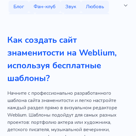
Блог
Фан-клуб
Звук
Любовь
Сериал
Личный
Автобиография
Оружие
Модель
Линзы
Фильмы
Как создать сайт
Театр
Смотреть
Звезда
Танец
знаменитости на Weblium,
Ночь
Диджей
Рейв
Концерт
используя бесплатные
Певец
Художник
Слушание
шаблоны?
Группа
Музыкальная группа
Группа
Бить
Композитор
Оркестр
Начните с профессионально разработанного
шаблона сайта знаменитости и легко настройте
Сольфеджио
Наушники
каждый раздел прямо в визуальном редакторе
Weblium. Шаблоны подойдут для самых разных
Музыкальный бизнес
проектов: портфолио актера или художника,
Музыкальная комедия
детского писателя, музыкальной вечеринки,