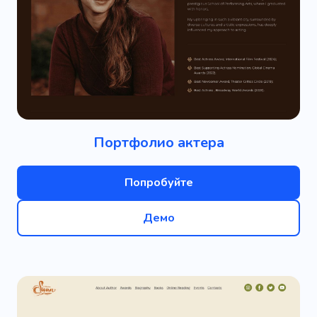
Портфолио актера
Попробуйте
Демо