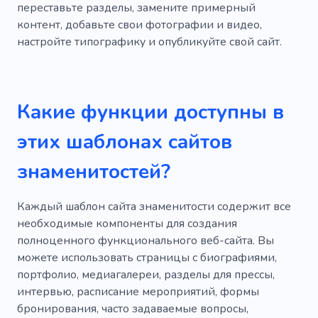
Вечеринка
Диско
Клуб
переставьте разделы, замените примерный
контент, добавьте свои фотографии и видео,
Удовольствие
Миксер
настройте типографику и опубликуйте свой сайт.
Музыкальные занятия
Урок музыки
Ударные инструменты
Веселье
Какие функции доступны в
Пушка
Холод
Припев
Тусовка
этих шаблонах сайтов
Съемки для рекламы
Спектакль
Фото
знаменитостей?
Стрельба
Татуировка
Оборудование
Инструмент
Слушатель
Аудио
Каждый шаблон сайта знаменитости содержит все
необходимые компоненты для создания
Музыкант
Гитара
Галерея
Холост
полноценного функционального веб-сайта. Вы
можете использовать страницы с биографиями,
Видео
Список воспроизведения
портфолио, медиагалереи, разделы для прессы,
Музыкальные инструменты
интервью, расписание мероприятий, формы
бронирования, часто задаваемые вопросы,
Загрузить музыку
Клип