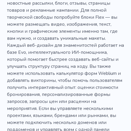
новостные рассылки, блоги, отзывы, страницы
товаров и рекламные кампании. Для полной
Музыкальная школа
Музыкальная студия
творческой свободы попробуйте блоки Flex — вы
Музыкальное видео
Саксофон
можете размещать видео, изображения, текст,
кнопки и графические элементы именно там, где
Скрипка
Пианино
Радио
вам нужно, и создавать уникальные макеты.
Каждый веб-дизайн для знаменитостей работает на
Акустические музыкальные инструменты
базе Evo, интеллектуального ИИ-помощника,
Наушники
Электронные инструменты
который помогает быстрее создавать веб-сайты и
улучшать структуру страниц на ходу. Вы также
Этнические инструменты
Легкая музыка
можете использовать калькулятор форм Weblium и
добавлять викторины, чтобы помочь пользователям
Спикер
Музыкальное оборудование
получить интерактивный опыт: оценки стоимости
Музыкальный магазин
бронирования, персонализированные формы
запросов, запросы цен или расценки на
Музыкальный магазин
мероприятия. Если вы управляете несколькими
проектами, языками, брендами или рынками, вы
Музыкальное искусство
можете подключить несколько доменов или
Магазин музыкальных товаров
поддоменов и управлять всем с одной панели