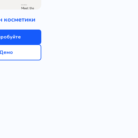
н косметики
пробуйте
Демо