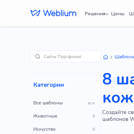
Решения
Цены
Ш
Сайты 'Портфолио'
Шаблон
Поиск
8 ш
Категории
кож
Все шаблоны
все
Создайте св
Животные
9
шаблонов W
Искусство
8