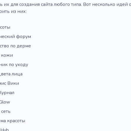
 их для создания сайта любого типа. Вот несколько идей о
оить из них:
асоты
ческий форум
ство по дерме
 кожи
ник по уходу
цвета лица
ис Вики
Журнал
Glow
 сеть
ма красоты
 Hub