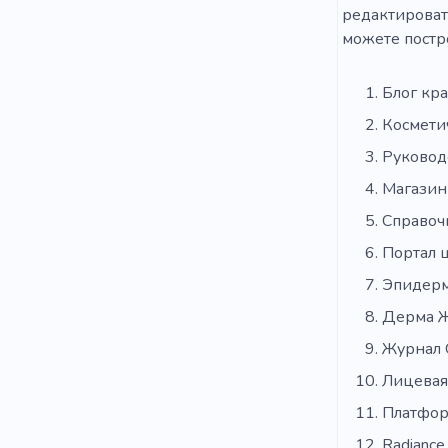
редактировать
можете постр
Блог кр
Космети
Руковод
Магазин
Справоч
Портал 
Эпидерм
Дерма 
Журнал 
Лицевая
Платфор
Radiance