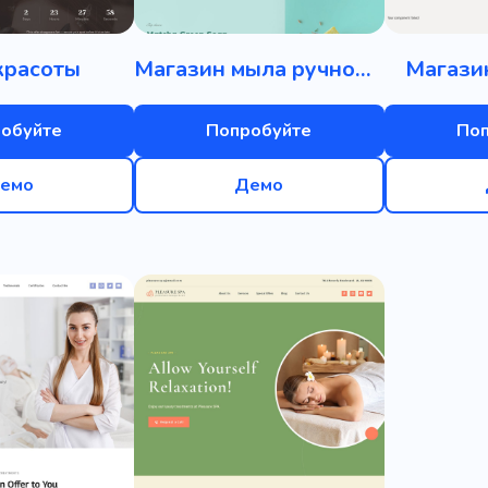
красоты
Магазин мыла ручной работы
Магази
обуйте
Попробуйте
По
емо
Демо