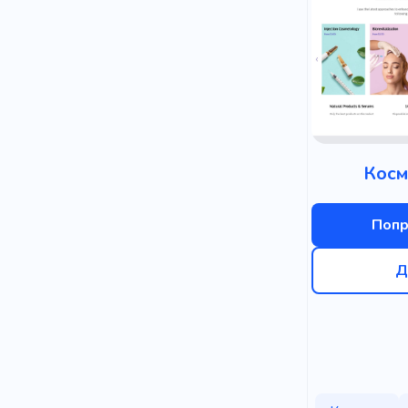
Косм
Попр
Д