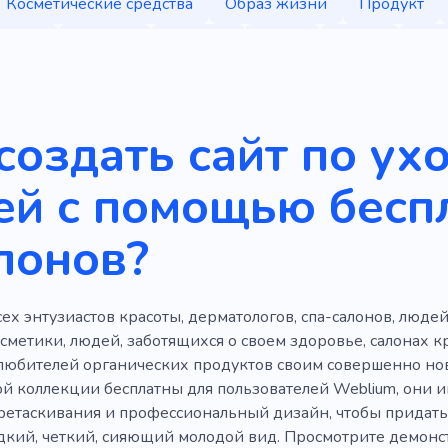
Косметические средства
Образ жизни
Продукт
Тело
Личный
Макияж
Кожи
Сидел
Тат
Студия
Массаж
Консультация
Салон
Косме
ксессуары
Спокойный
Существенный
Свежий
создать сайт по ух
терьера
Стильный
Белый
Оффлайн
Обучен
ей с помощью бесп
илист
Женщины
Магазин
Электронная коммер
лонов?
ие ресниц
Стирки
Ванна
Очистка
Нейл-арт
нальный уход
Врач
Косметолог
Услуги
Проц
х энтузиастов красоты, дерматологов, спа-салонов, люде
Химические вещества
Контурная пластика
Маска
метики, людей, заботящихся о своем здоровье, салонах кр
Таблетка
Дневной крем
Гель лак
Сияющая кож
 любителей органических продуктов своим совершенно нов
ой коллекции бесплатны для пользователей Weblium, они и
отокс
Лупа
Депиляция воском
Маникюр
Но
етаскивания и профессиональный дизайн, чтобы придать
дкий, четкий, сияющий молодой вид. Просмотрите демон