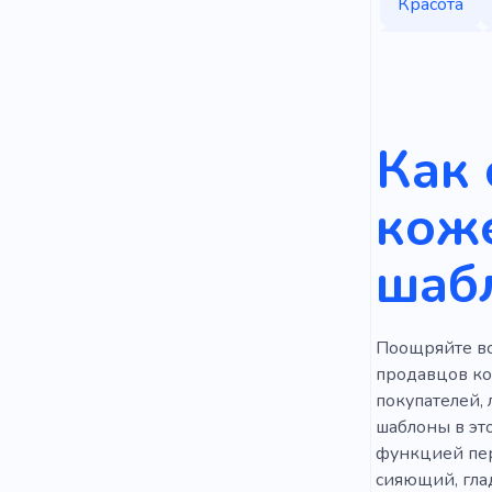
Красота
Терапия
Природа
Крем
А
Как 
Дизайн ин
кож
Модный ст
шаб
Наращиван
Профессио
Поощряйте все
Аптекарь
продавцов кос
Помада
покупателей,
шаблоны в эт
Запах
Б
функцией пер
сияющий, гла