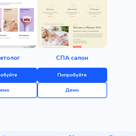
етолог
СПА салон
обуйте
Попробуйте
емо
Демо