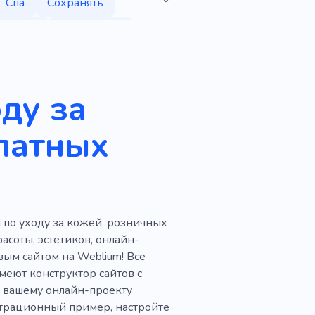
Спа
Сохранять
уировка
Медитация
тология
Лекарство
Подарок
оду за
ие
Бутик
Роскошь
латных
ция
Брови
есс
Наркотики
й по уходу за кожей, розничных
 для лица
Гигиена
асоты, эстетиков, онлайн-
а
Масла
Шампуни
ым сайтом на Weblium! Все
меют конструктор сайтов с
гти
 вашему онлайн-проекту
страционный пример, настройте