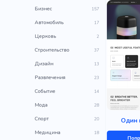
Бизнес
157
Автомобиль
17
Церковь
2
Строительство
37
Дизайн
13
Развлечения
23
Событие
14
Мода
28
Cпорт
20
Один 
Медицина
18
Попр