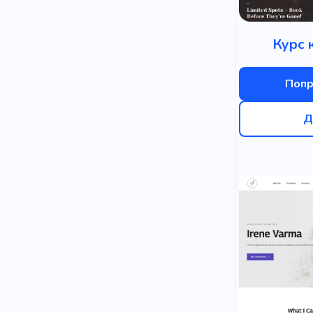
Курс 
Попр
Д