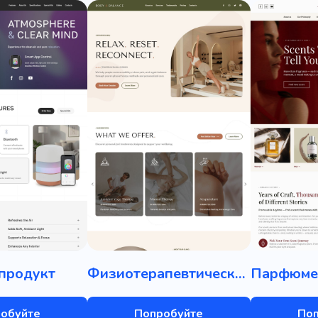
продукт
Физиотерапевтическая клиника
обуйте
Попробуйте
По