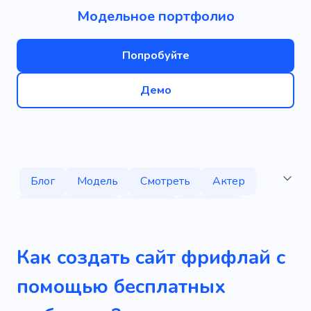
Модельное портфолио
Попробуйте
Демо
Блог
Модель
Смотреть
Актер
Действующий
Фильм
Личный
Знаменитость
Автобиография
Как создать сайт фрифлай с
Оружие
Линзы
Фильмы
Писарь
помощью бесплатных
Литье
Фан-клуб
Любительский