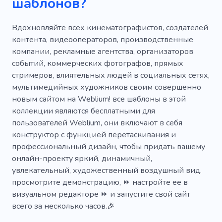
шаблонов?
Шоурил
Звезда
Опыт
Специалист
Оборудование
Стрельба
Стилист
Вдохновляйте всех кинематографистов, создателей
контента, видеооператоров, производственные
Лукбук
Реклама
Сотрудничество
компании, рекламные агентства, организаторов
событий, коммерческих фотографов, прямых
Унижение
Татуировка
Одежда
стримеров, влиятельных людей в социальных сетях,
Instagram
Одежда
Красота
мультимедийных художников своим совершенно
новым сайтом на Weblium! все шаблоны в этой
Индивидуальный пошив
коллекции являются бесплатными для
пользователей Weblium, они включают в себя
Темноволосая модель
Электрический
конструктор с функцией перетаскивания и
Гуру моды
Модница
Лошади
профессиональный дизайн, чтобы придать вашему
онлайн-проекту яркий, динамичный,
Моделирование
Фотограф-съемка
увлекательный, художественный воздушный вид.
просмотрите демонстрацию, ⏩ настройте ее в
Гуру стиля
визуальном редакторе ⏩ и запустите свой сайт
всего за несколько часов.🎉