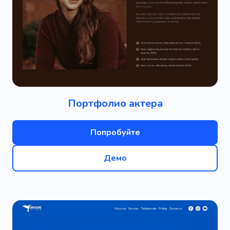
Портфолио актера
Попробуйте
Демо