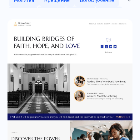
Молитва
Крещение
Богослужение
Приход
Припев
Религия
Пастор
Изучение библии
Община
Хор
Библия
Святой
Иисус
Благотворительная организация
Теологический
Молясь
Общество
Духовный рост
Благодать
Общение
Удивительный
Отличный
Популярный
Уникальный
Крутой
Мобильный
SEO
Творческий
Простой
Информативный
Церемония
Любовь
Прием