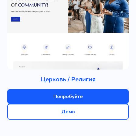
Заседание
Благотворительность
Волонтер
Пожертвование
Конференция
История
Вдохновение
Проблемы
Помощь
История
Доверие
Душа
Буддизм
Церковь / Религия
Попробуйте
Демо