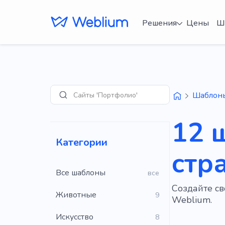
Решения
Цены
Ш
Сайты 'Портфолио'
Шаблон
Поиск
12 
Категории
стр
Все шаблоны
все
Создайте с
Животные
9
Weblium.
Искусство
8