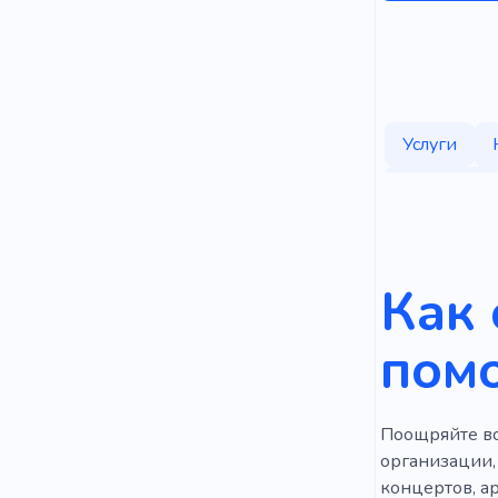
Услуги
Надежност
Терапия
Наследств
Как 
Вещи
В
пом
Маршрутиз
Продвижен
Поощряйте вс
Оценка
организации,
концертов, а