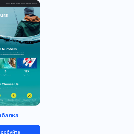
ыбалка
пробуйте