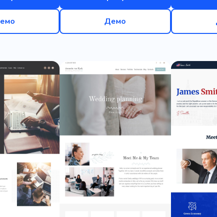
емо
Демо