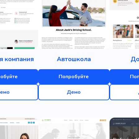
я компания
Автошкола
До
обуйте
Попробуйте
По
емо
Демо