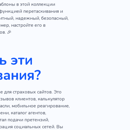
ный случай
аблоны в этой коллекции
с функцией перетаскивания и
нвестиции
Деньги
итный, надежный, безопасный,
Передача
Аналитика
ер, настройте его в
в. 🎉
ь эти
вания?
 для страховых сайтов. Это
зывов клиентов, калькулятор
расли, мобильное реагирование,
ни, каталог агентов,
тал подачи претензий,
ация социальных сетей. Вы