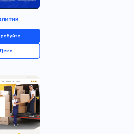
олитик
пробуйте
Демо