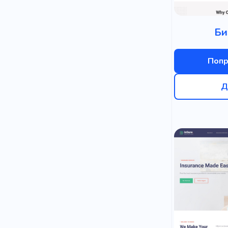
Би
Попр
Д