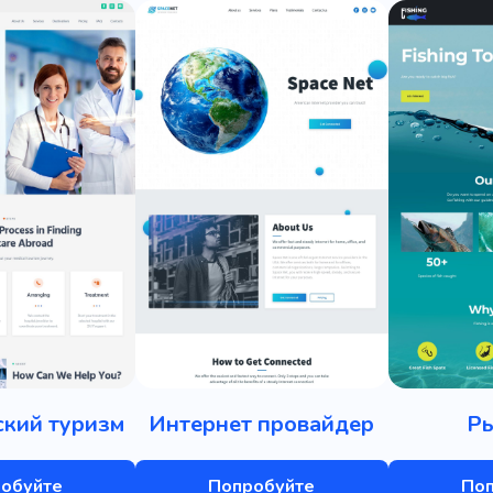
кий туризм
Интернет провайдер
Р
обуйте
Попробуйте
По