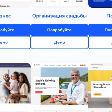
знес
Организация свадьбы
П
обуйте
Попробуйте
По
емо
Демо