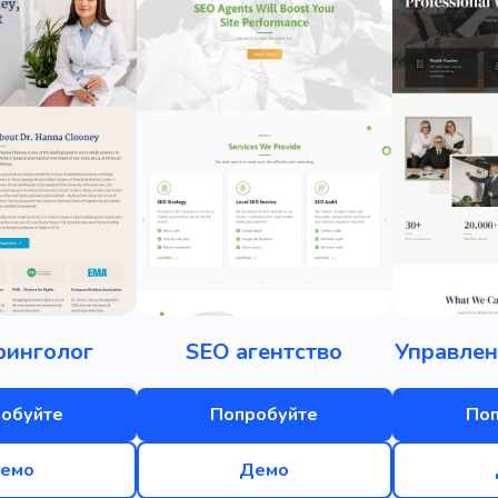
ринголог
SEO агентство
Управлен
обуйте
Попробуйте
По
емо
Демо