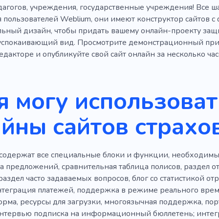
знак
Прием
Планирование
Покупка
Несчаст
едагогов, учреждения, государственные учреждения! Все ш
я пользователей Weblium, они имеют конструктор сайтов 
е цели
Политика
Светлое будущее
Оплата
И
ьный дизайн, чтобы придать вашему онлайн-проекту защ
ика
Тест
Обучение
Электронная коммерция
спокаивающий вид. Просмотрите демонстрационный прим
дакторе и опубликуйте свой сайт онлайн за несколько часо
е
я могу использоват
йны сайтов страхо
содержат все специальные блоки и функции, необходимые
а предложений, сравнительная таблица полисов, раздел от
раздел часто задаваемых вопросов, блог со статистикой от
нтеграция платежей, поддержка в режиме реального време
орма, ресурсы для загрузки, многоязычная поддержка, пор
нтервью подписка на информационный бюллетень; интегр