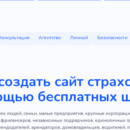
Консультация
Агентство
Личный
Безопасности
ь
Поставщик
Опыт
Компания
Ответственнос
Туризм
Заболевание
Помощь
Диагностика
енные дела
Чрезвычайная ситуация
Пациент
Хи
создать сайт страх
ключить
Экспресс
Офис
Коммерческий
Без
ощью бесплатных 
атор
Руанда
Улов
Организация
Курс
Но
ие по службе
Решение
Улучшение
Вебразрабо
ех людей, семьи, малые предприятия, крупные корпораци
Комиссии
Найти клад
Работать
Ремикс
Рос
 фрилансеров, независимых подрядчиков, единоличных п
рендодателей, арендаторов, домовладельцев, водителей, 