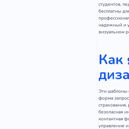
Товарный 
студентов, п
бесплатны дл
Достижени
профессионал
Профилакт
надежный и у
визуальном ре
Управлени
Как 
диза
Эти шаблоны 
форма запрос
страхования, 
безопасная и
контактная ф
управление и