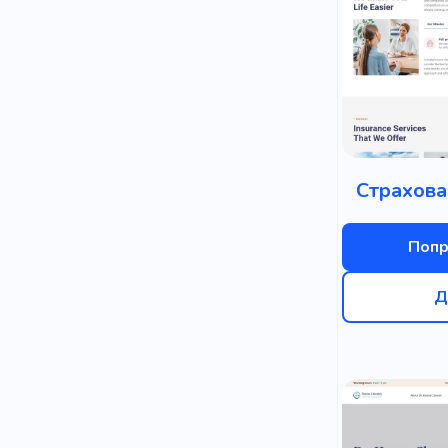
Страхова
Попр
Д