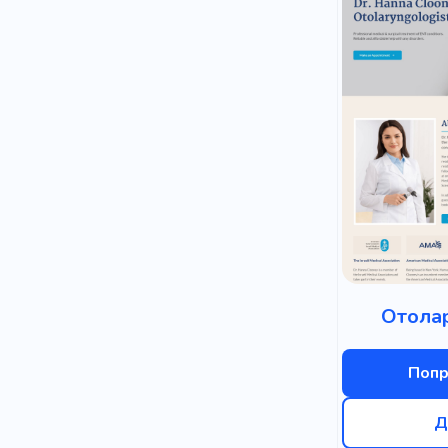
Отола
Попр
Д