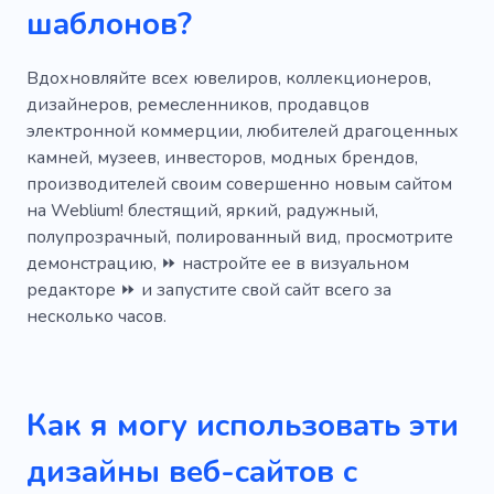
шаблонов?
Серебро
Магазин
Украшение
Подарок
Продажа
Макияж
Вдохновляйте всех ювелиров, коллекционеров,
дизайнеров, ремесленников, продавцов
Татуировка
электронной коммерции, любителей драгоценных
камней, музеев, инвесторов, модных брендов,
производителей своим совершенно новым сайтом
на Weblium! блестящий, яркий, радужный,
полупрозрачный, полированный вид, просмотрите
демонстрацию, ⏩ настройте ее в визуальном
редакторе ⏩ и запустите свой сайт всего за
несколько часов.
Как я могу использовать эти
дизайны веб-сайтов с