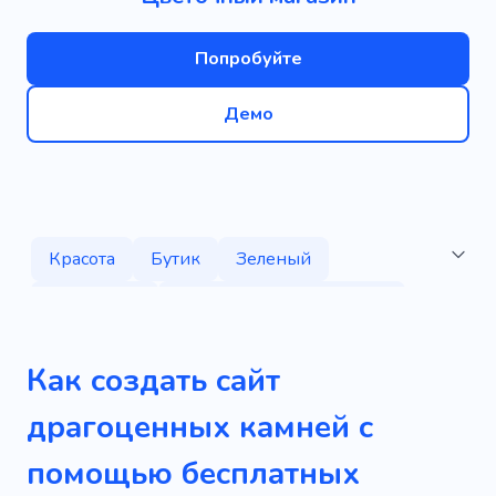
Попробуйте
Демо
Красота
Бутик
Зеленый
Коллекция
Электронная коммерция
Личный
Сохранять
Бриллиант
Как создать сайт
Золото
Камень
Кристалл
Кольцо
драгоценных камней с
Ювелирные изделия
Роскошь
помощью бесплатных
Драгоценные камни
Праздник