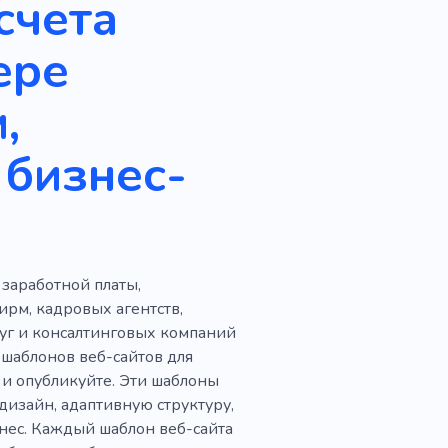
счета
й
Оборудование
ере
Книги
Брошюра
за
Информация
,
Очистка
Настройка
 бизнес-
флайн
Личный
Объединение
заработной платы,
рм, кадровых агентств,
луг и консалтинговых компаний
 шаблонов веб-сайтов для
m и опубликуйте. Эти шаблоны
дизайн, адаптивную структуру,
нес. Каждый шаблон веб-сайта