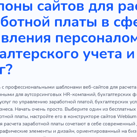
оны сайтов для ра
адио
Сто
Главная роль
Платеж
Практически
ботной платы в сф
нальные услуги
Ранг
Рубин
Стороны
Статус
анал
Клиент
Электронная коммерция
Эксперти
вления персоналом
и
Старье
Вычитка
Быстрый
Запись
Стол
алтерского учета и
Банк
Каталог
Обсуждение
Редактор
Оф
г?
Специалист
Партнер
Агентство
Запуск
 с профессиональными шаблонами веб-сайтов для расчета 
ными для аутсорсинговых HR-компаний, бухгалтерских фи
услуг по управлению заработной платой, бухгалтерских ус
знеса. Начать очень просто. Выберите один из бесплатных
отной платы, настройте его в конструкторе сайтов Webliu
я расчета заработной платы сочетают в себе современный 
рафические элементы и дизайн, ориентированный на биз