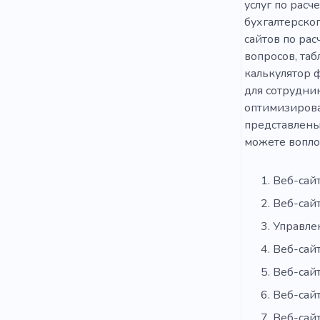
услуг по расч
бухгалтерског
сайтов по рас
вопросов, та
калькулятор 
для сотрудни
оптимизирова
представлены
можете вопло
Веб-сай
Веб-сайт
Управле
Веб-сайт
Веб-сайт
Веб-сайт
Веб-сайт