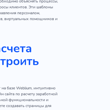
обходимо объяснять процессы,
росы клиентов. Эти шаблоны
правления персоналом,
ов, виртуальных помощников и
асчета
строить
 на базе Weblium, интуитивно
н сайта по расчету заработной
льной функциональности и
ете создавать страницы для