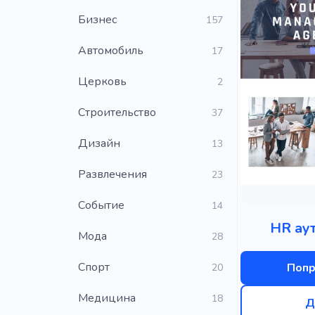
Бизнес
157
Автомобиль
17
Церковь
2
Строительство
37
Дизайн
13
Развлечения
23
Событие
14
HR ау
Мода
28
Cпорт
Попр
20
Медицина
18
Д