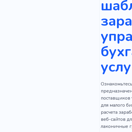
шабл
Figma
Р
зара
Профессио
Дело
К
упра
Инструкци
бухг
Доступный
услу
Поставщик
Ознакомьтесь
предназначен
поставщиков 
для малого би
расчета зараб
веб-сайтов дл
лаконичные г