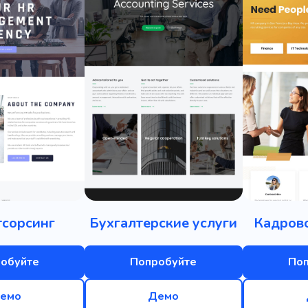
тсорсинг
Бухгалтерские услуги
Кадрово
обуйте
Попробуйте
По
емо
Демо