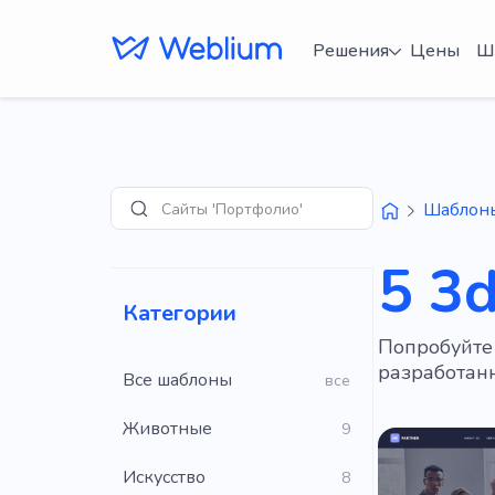
Решения
Цены
Ш
Сайты 'Портфолио'
Шаблон
Поиск
5 3
Категории
Попробуйте
разработанн
Все шаблоны
все
Животные
9
Искусство
8