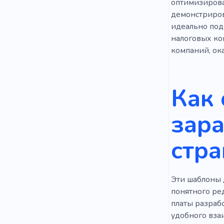
оптимизирова
демонстриров
идеально подх
налоговых ко
компаний, о
Как 
зара
стра
Эти шаблоны д
понятного ре
платы разраб
удобного вза