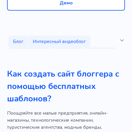
Демо
Блог
Интересный видеоблог
Приключение
Видеоблог
Видеоблог
Интересный влаг
YouTube блоггер
Как создать сайт блоггера с
Страна
Роскошь
Природа
Туризм
помощью бесплатных
Путешествие
Содержимое
шаблонов?
Впечатление
Тур
География
YouTube
Производство
Подписчики
Поощряйте все малые предприятия, онлайн-
магазины, технологические компании,
Личный
TikTok
Обучение
туристические агентства, модные бренды,