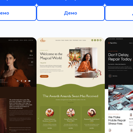
емо
Демо