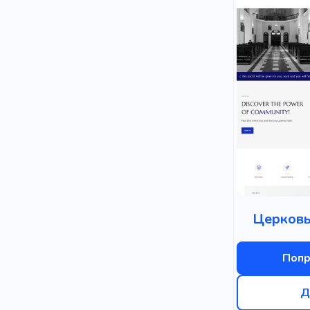
Церковь
Попр
Д