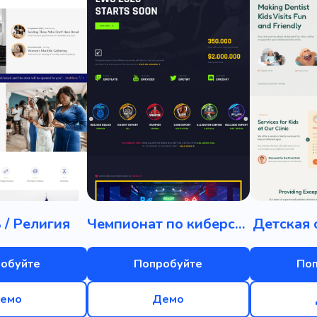
 / Религия
Чемпионат по киберспорту
Детская 
обуйте
Попробуйте
По
емо
Демо