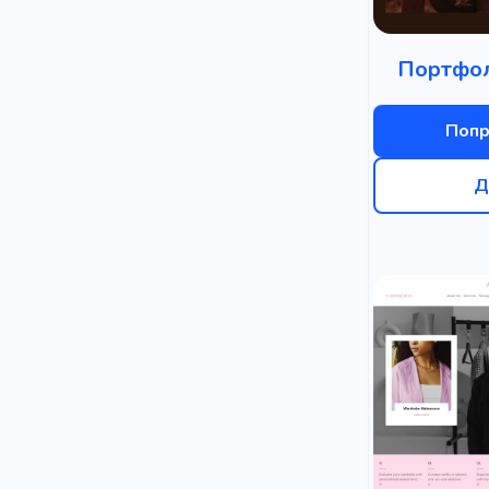
Портфол
Попр
Д