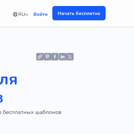
Начать бесплатно
RU
Войти
для
в
ю бесплатных шаблонов