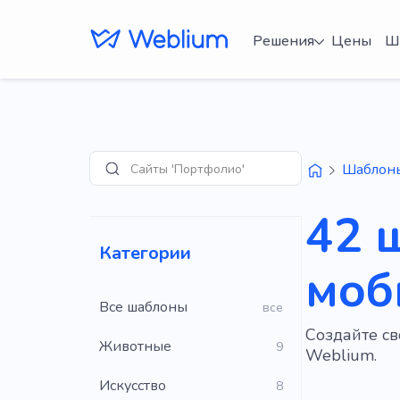
Решения
Цены
Ш
Сайты 'Портфолио'
Шаблон
Поиск
42 
Категории
моб
Все шаблоны
все
Создайте с
Животные
9
Weblium.
Искусство
8