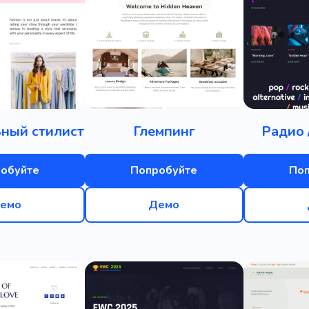
ный стилист
Глемпинг
Радио 
обуйте
Попробуйте
По
емо
Демо