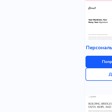
Персональ
Попр
Д