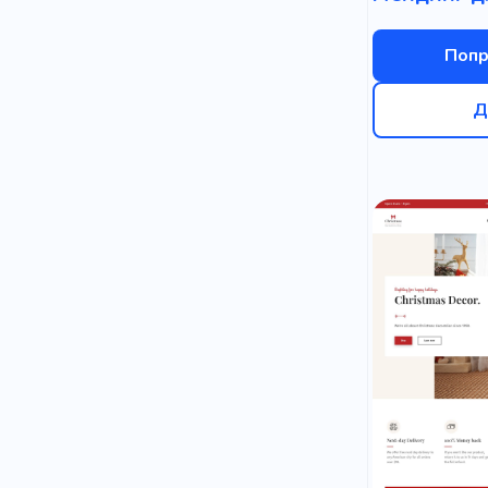
Попр
Д