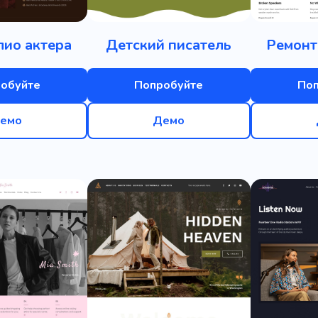
ио актера
Детский писатель
Ремонт
обуйте
Попробуйте
По
емо
Демо