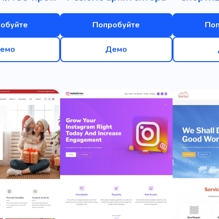
обуйте
Попробуйте
По
емо
Демо