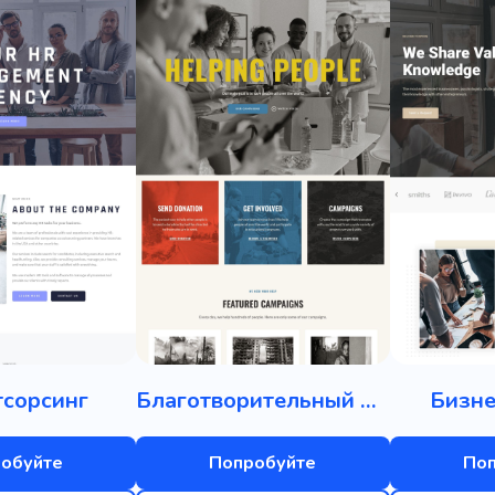
тсорсинг
Благотворительный фонд
Бизне
обуйте
Попробуйте
По