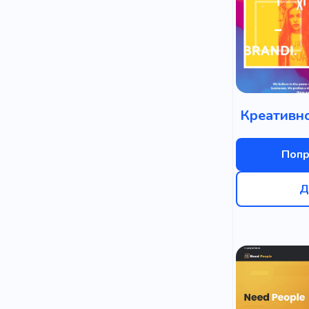
Креативно
Попр
Д