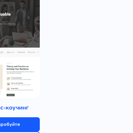
с-коучинг
пробуйте