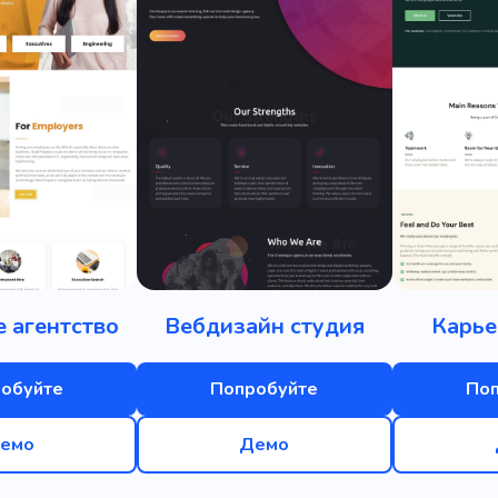
 агентство
Вебдизайн студия
Карье
обуйте
Попробуйте
По
емо
Демо