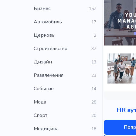
Бизнес
157
Автомобиль
17
Церковь
2
Строительство
37
Дизайн
13
Развлечения
23
Событие
14
Мода
28
HR ау
Cпорт
20
Попр
Медицина
18