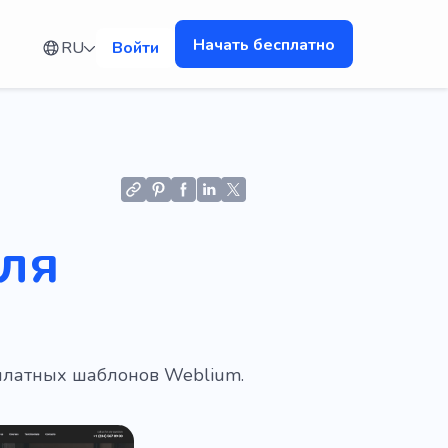
Начать бесплатно
RU
Войти
для
сплатных шаблонов Weblium.