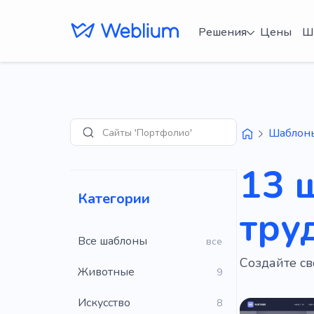
Решения
Цены
Ш
Сайты 'Портфолио'
Шаблон
Поиск
13 
Категории
тру
Все шаблоны
все
Создайте с
Животные
9
Искусство
8