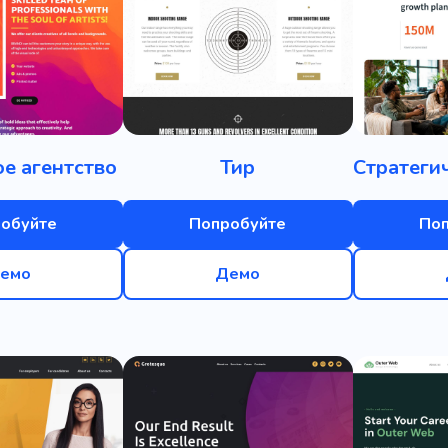
е агентство
Тир
обуйте
Попробуйте
По
емо
Демо