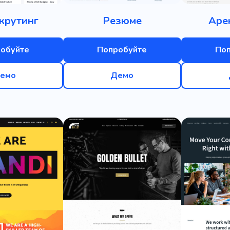
крутинг
Резюме
Аре
обуйте
Попробуйте
По
емо
Демо