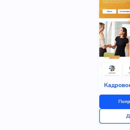
Кадровое
Попр
Д