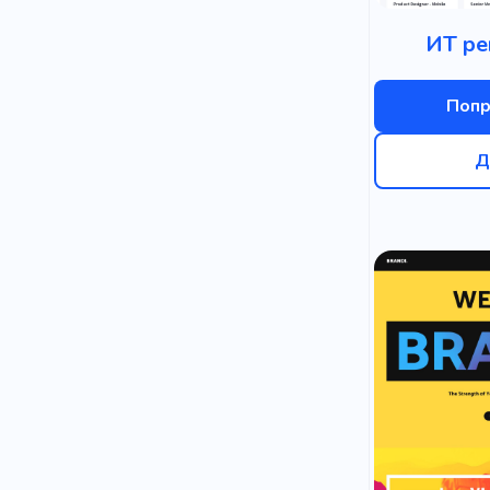
ИТ ре
Попр
Д