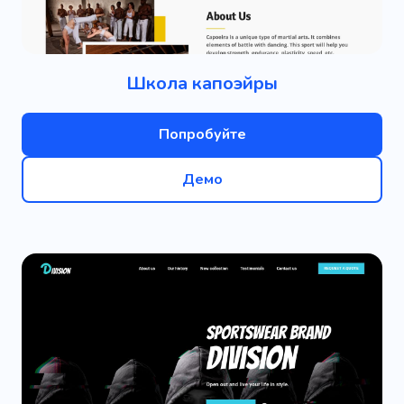
Школа капоэйры
Попробуйте
Демо