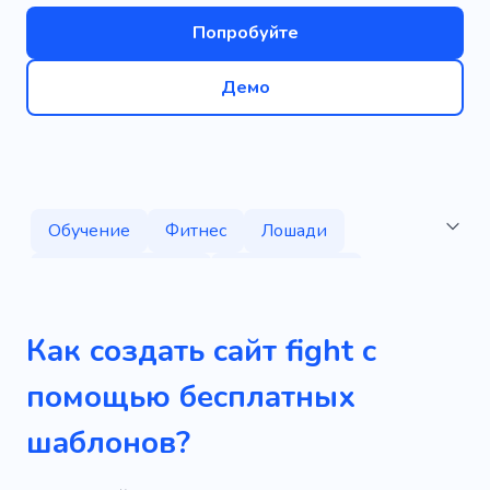
Попробуйте
Демо
Обучение
Фитнес
Лошади
Боевые действия
Деятельность
Кикбоксинг
Класс
Кроссфит
Сила
Как создать сайт fight с
Мотивация
Услуги
Урок
Практика
помощью бесплатных
Бокс
Борьба
Профессия
Защита
шаблонов?
Борьба
Бильярд
Боевой
Оружие