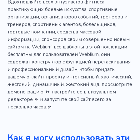
Тяжелая атлетика
Спортивные товары
Вдохновляйте всех энтузиастов фитнеса,
практикующих боевые искусства, спортивные
Соревнование
Вебразработка
организации, организаторов событий, тренеров и
тренеров, спортивных агентов, болельщиков,
Программирование
Тренажерный зал
торговые компании, средства массовой
Личный
Одежда
Спортивная одежда
информации, спонсоров своим совершенно новым
сайтом на Weblium! все шаблоны в этой коллекции
Марафон
Пауэрлифтинг
бесплатны для пользователей Weblium, они
содержат конструктор с функцией перетаскивания
Спортивная одежда
Спортивная одежда
и профессиональный дизайн, чтобы придать
Спортсмен
вашему онлайн-проекту интенсивный, хаотический,
жестокий, динамичный, жестокий вид. просмотрите
демонстрацию, ⏩ настройте ее в визуальном
редакторе ⏩ и запустите свой сайт всего за
несколько часов.🎉
Как я могу использовать эти