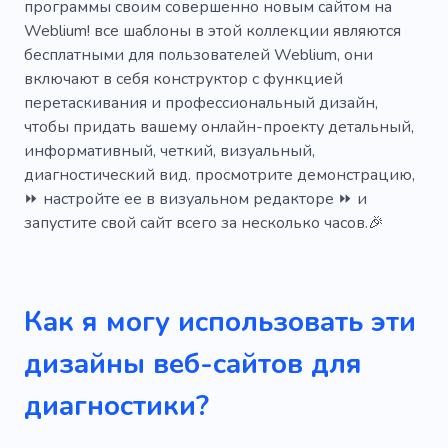
Помощь
Восстановление
программы своим совершенно новым сайтом на
Weblium! все шаблоны в этой коллекции являются
Страхование
Личный
бесплатными для пользователей Weblium, они
включают в себя конструктор с функцией
Восстановление
Ортодонт
перетаскивания и профессиональный дизайн,
Наркотики
Кровь
чтобы придать вашему онлайн-проекту детальный,
информативный, четкий, визуальный,
Профилактика заболеваний
диагностический вид. просмотрите демонстрацию,
⏩ настройте ее в визуальном редакторе ⏩ и
Медицинская компания
запустите свой сайт всего за несколько часов.🎉
Медицинский персонал
Лекарственные препараты
Как я могу использовать эти
Первичная медицинская помощь
дизайны веб-сайтов для
Медицинская помощь
Экстремальный
диагностики?
Сбор средств
Рейтинг
Вещи
Включить
Помощь