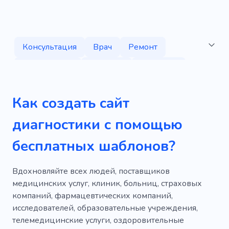
Консультация
Врач
Ремонт
Заболевание
Пациент
Хирургия
Услуги
Лекарство
Рак
Как создать сайт
Пункт первой помощи
Онкология
диагностики с помощью
Поликлиника
Прививка
бесплатных шаблонов?
Чрезвычайная ситуация
Мозговой штурм
Рентген
Обслуживание
Вдохновляйте всех людей, поставщиков
медицинских услуг, клиник, больниц, страховых
Обследование
Патологии
Опыт
компаний, фармацевтических компаний,
исследователей, образовательные учреждения,
Обзор
Терапия
Сидел
Центр
телемедицинские услуги, оздоровительные