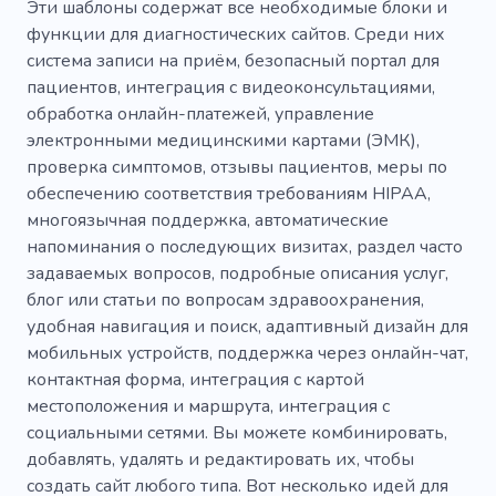
Эти шаблоны содержат все необходимые блоки и
функции для диагностических сайтов. Среди них
Психическое здоровье
Редакционный
система записи на приём, безопасный портал для
Чрезвычайный
Хаб
пациентов, интеграция с видеоконсультациями,
обработка онлайн-платежей, управление
Индивидуальный заказ
Корчма
электронными медицинскими картами (ЭМК),
проверка симптомов, отзывы пациентов, меры по
Интерпретация
Младший
обеспечению соответствия требованиям HIPAA,
Аккуратный
Предсказатель
Религия
многоязычная поддержка, автоматические
напоминания о последующих визитах, раздел часто
Лифт
Лаборатория
Больница
задаваемых вопросов, подробные описания услуг,
блог или статьи по вопросам здравоохранения,
Клиника
Биология
Генетика
удобная навигация и поиск, адаптивный дизайн для
Здравоохранение
Ядро
Цель
мобильных устройств, поддержка через онлайн-чат,
контактная форма, интеграция с картой
Снимок
Заявление
Тонкий
местоположения и маршрута, интеграция с
социальными сетями. Вы можете комбинировать,
Нефильтрованный
Назначение
добавлять, удалять и редактировать их, чтобы
Важность
Потребность
Релевантный
создать сайт любого типа. Вот несколько идей для