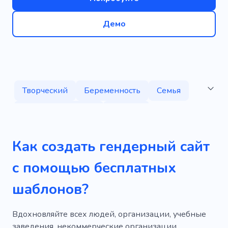
Демо
Творческий
Беременность
Семья
Определение пола
Рассказ
Удивительный
Отличный
Как создать гендерный сайт
Популярный
Уникальный
Крутой
с помощью бесплатных
Мобильный
SEO
Простой
шаблонов?
Информативный
Рождение
Ребенок
Женщины
Одежда
Единение
Вдохновляйте всех людей, организации, учебные
заведения, некоммерческие организации,