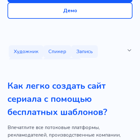
Демо
Художник
Спикер
Запись
Премьера
Творческий
Информативный
Netflix
Как легко создать сайт
Знаменитость
Фильмы
Слушание
сериала с помощью
Звук
Музыкальное видео
Любовь
бесплатных шаблонов?
Сми
Привлечение внимания
Запуск вскоре
Тизер
Актер
Впечатлите все потоковые платформы,
рекламодателей, производственные компании,
Фильм
Серии
Кино