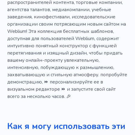
распространителей контента, торговые компании,
агентства талантов, медиакомпании, учебные
Удивительный
Отличный
заведения, кинофестивали, исследовательские
Популярный
Уникальный
Крутой
организации своим потрясающим новым сайтом на
Weblium! Эта коллекция бесплатных шаблонов,
Мобильный
SEO
Простой
Блог
доступная для пользователей Weblium, содержит
интуитивно понятный конструктор с функцией
Оружие
Театр
Смотреть
Литье
перетягивания и изящный дизайн, чтобы придать
Фан-клуб
Речь
Голос к фильму
вашему онлайн-проекту увлекательную,
интенсивную, побуждающую к размышлению,
Драматический театр
Диджей
захватывающую и стильную атмосферу. попробуйте
демонстрацию, ⏩ персонализируйте ее в
Слушатель
Аудио
Концерт
Танец
визуальном редакторе ⏩ и запустите свой сайт
Ночь
Певец
всего за несколько часов. 🎉
Список воспроизведения
Группа
Музыкальная группа
Группа
Клип
Как я могу использовать эти
Бить
Композитор