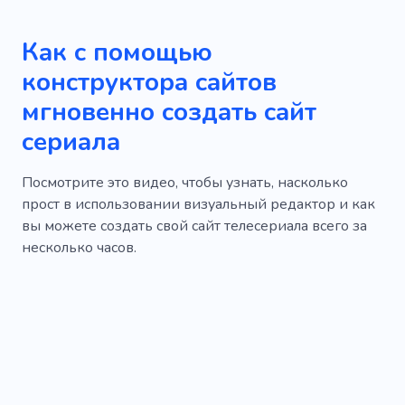
Фиолетовый
Технологии
Как с помощью
Удобен для пользователя
Обучение
конструктора сайтов
Подписка
Выставка
Планер
мгновенно создать сайт
Приветствие
Новинки
Интрига
сериала
Журнал
Отличный
Покой
Посмотрите это видео, чтобы узнать, насколько
Комната
Дистанционный
прост в использовании визуальный редактор и как
вы можете создать свой сайт телесериала всего за
Необычный
Мир
Объявление
несколько часов.
Ужас
Компания
Ожидание
Продвижение магазина
Тревога
Шаблоны для сайтов
Инструмент