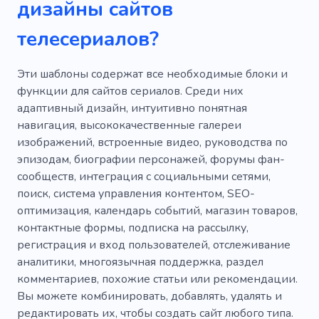
дизайны сайтов
Музыкальная школа
Музыкальная студия
телесериалов?
Оркестр
Рейв
Саксофон
Эти шаблоны содержат все необходимые блоки и
Сольфеджио
Скрипка
Радио
функции для сайтов сериалов. Среди них
Акустические музыкальные инструменты
адаптивный дизайн, интуитивно понятная
навигация, высококачественные галереи
Наушники
Наушники
изображений, встроенные видео, руководства по
эпизодам, биографии персонажей, форумы фан-
Электронные инструменты
сообществ, интеграция с социальными сетями,
Этнические инструменты
Глок
поиск, система управления контентом, SEO-
оптимизация, календарь событий, магазин товаров,
Музыкальный бизнес
контактные формы, подписка на рассылку,
регистрация и вход пользователей, отслеживание
Музыкальное оборудование
аналитики, многоязычная поддержка, раздел
Музыкальный магазин
комментариев, похожие статьи или рекомендации.
Вы можете комбинировать, добавлять, удалять и
Музыкальный магазин
редактировать их, чтобы создать сайт любого типа.