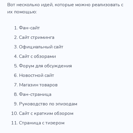
Вот несколько идей, которые можно реализовать с
Музыкальное искусство
их помощью:
Музыкальная комедия
Фан-сайт
Магазин музыкальных товаров
Сайт стриминга
Философские песни
Официальный сайт
Магазин звукозаписей
Регги
Сайт с обзорами
Ритмика
Сигналы
Спектакль
Форум для обсуждения
Новостной сайт
TikTok
Вечер
Гриль
Пение
Магазин товаров
Производительность
Аудитория
Фан-страница
Трейлер
Ободрение
Холод
Руководство по эпизодам
Документальный
Игривый
Мопс
Сайт с кратким обзором
Страница с тизером
Обучение
Банка
Сообщение