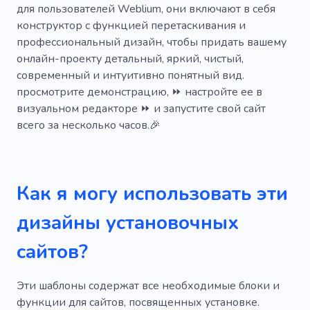
для пользователей Weblium, они включают в себя
Популярный
Уникальный
конструктор с функцией перетаскивания и
профессиональный дизайн, чтобы придать вашему
Мобильный
SEO
Творческий
онлайн-проекту детальный, яркий, чистый,
Простой
Информативный
современный и интуитивно понятный вид.
просмотрите демонстрацию, ⏩ настройте ее в
Столярные работы
Оборудование
визуальном редакторе ⏩ и запустите свой сайт
всего за несколько часов.🎉
Специалист
Электронная коммерция
Древесина
Деревянный
Дубовый
Очистка
Переработка
Как я могу использовать эти
дизайны установочных
сайтов?
Эти шаблоны содержат все необходимые блоки и
функции для сайтов, посвященных установке.