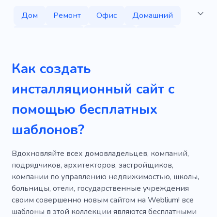
Дом
Ремонт
Офис
Домашний
Обслуживание
Компания
Дверь
Напольное покрытие
Как создать
Лиственная древесина
Ремонт
инсталляционный сайт с
Мебель
Здание
Материал
помощью бесплатных
Демонстрировать
Коммерческий
шаблонов?
Услуги
Работать
Консультация
Крутой
Дизайн интерьера
Вдохновляйте всех домовладельцев, компаний,
подрядчиков, архитекторов, застройщиков,
Украшение
Стильный
Комната
компании по управлению недвижимостью, школы,
больницы, отели, государственные учреждения
Климат
Замена
Корпоративный
своим совершенно новым сайтом на Weblium! все
Удивительный
Отличный
шаблоны в этой коллекции являются бесплатными