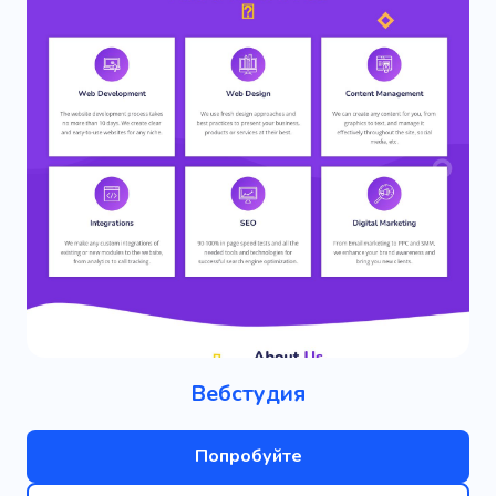
Вебстудия
Попробуйте