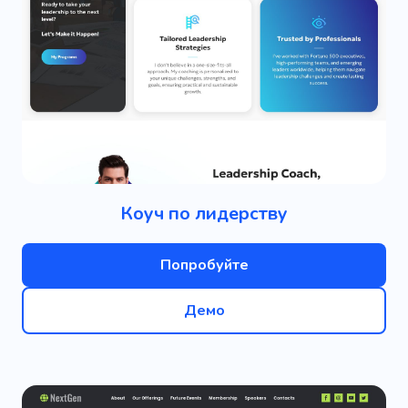
Коуч по лидерству
Попробуйте
Демо