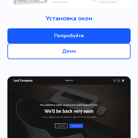
Установка окон
Попробуйте
Демо