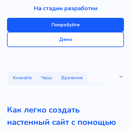
На стадии разработки
Попробуйте
Демо
Комната
Часы
Вручение
Парикмахер
Поддерживать форму
Близость
Компания
Выставка
Как легко создать
Прокат
Журнал
Пресс-релизы
настенный сайт с помощью
Раф
Арендаторы
Город