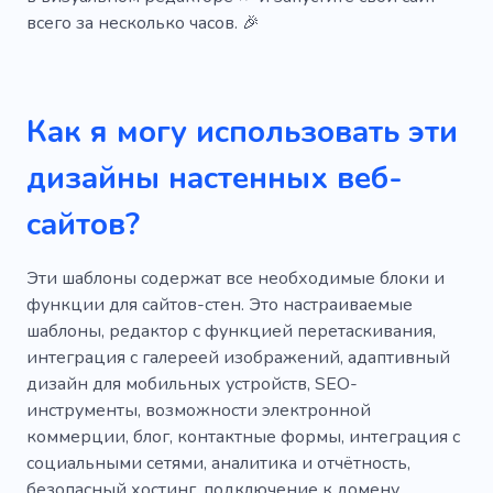
Привлечение внимания
Ночное сиденье
всего за несколько часов. 🎉
Пастель
Подъем
Круглосуточный
Тот же день
Тревога
Как я могу использовать эти
Шаблоны для сайтов
Инструмент
дизайны настенных веб-
сайтов?
Эти шаблоны содержат все необходимые блоки и
функции для сайтов-стен. Это настраиваемые
шаблоны, редактор с функцией перетаскивания,
интеграция с галереей изображений, адаптивный
дизайн для мобильных устройств, SEO-
инструменты, возможности электронной
коммерции, блог, контактные формы, интеграция с
социальными сетями, аналитика и отчётность,
безопасный хостинг, подключение к домену,