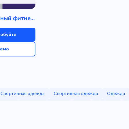
Персональный фитнес-тренер
обуйте
емо
Спортивная одежда
Спортивная одежда
Одежда
е часы
Спортивные товары
Бокс
Марафон
П
Спортивные бренды
Спортивный
Продажа
Популярный
Уникальный
Крутой
Мобильны