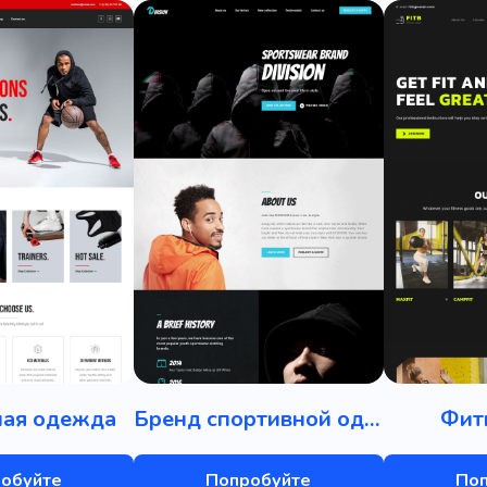
ная одежда
Бренд спортивной одежды
Фит
обуйте
Попробуйте
По