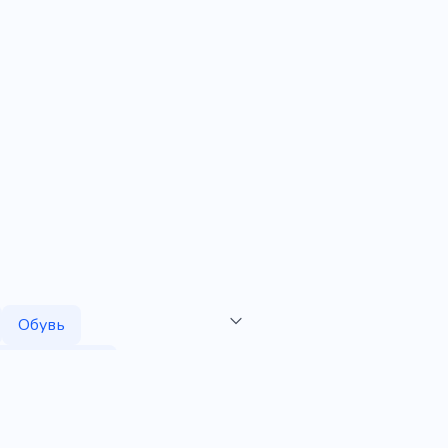
Обувь
ауэрлифтинг
Удивительный
й
SEO
Творческий