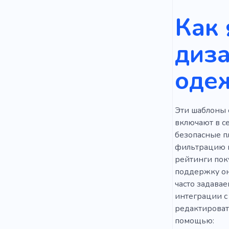
Как 
диза
оде
Эти шаблоны 
включают в с
безопасные п
фильтрацию и
рейтинги пок
поддержку он
часто задава
интеграции с
редактировать
помощью: