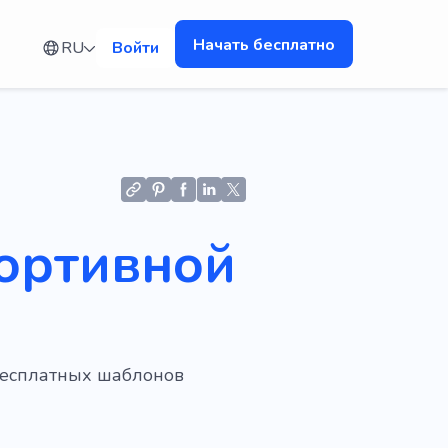
Начать бесплатно
RU
Войти
портивной
бесплатных шаблонов