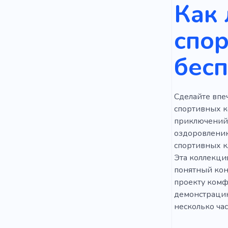
Как 
Простой
спо
Борьба
бес
Тренажерн
Потеря вес
Сделайте впеч
Активный 
спортивных к
Здоровая 
приключений 
оздоровлению
Восстанов
спортивных к
Эта коллекци
понятный кон
проекту комф
демонстрацию
несколько час