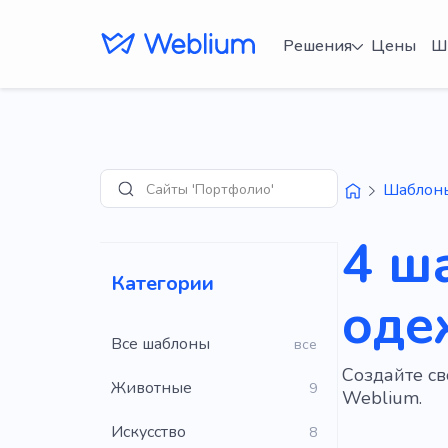
Решения
Цены
Ш
Сайты 'Портфолио'
Шаблон
Поиск
4 ш
Категории
оде
Все шаблоны
все
Создайте с
Животные
9
Weblium.
Искусство
8