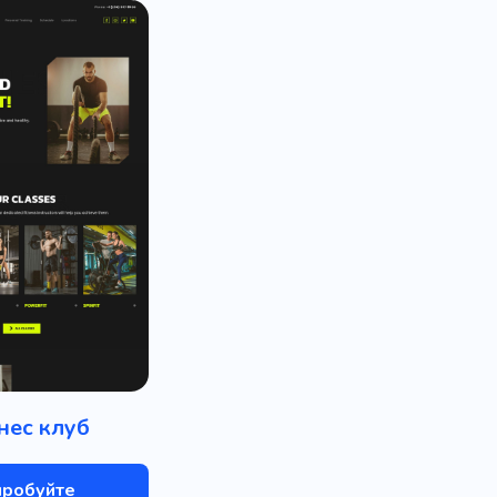
нес клуб
пробуйте