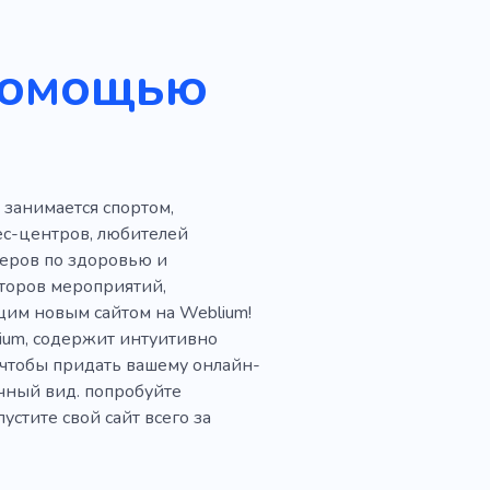
ивная одежда
Бильярд
помощью
Тело
Кикбоксинг
Реабилитация
Йога
 занимается спортом,
для пожилых людей
ес-центров, любителей
й
Диетолог
Белок
неров по здоровью и
торов мероприятий,
щим новым сайтом на Weblium!
ium, содержит интуитивно
чтобы придать вашему онлайн-
чный вид. попробуйте
стите свой сайт всего за