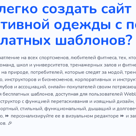
легко создать сайт
Информативный
Мода
Оружие
Бутик
Акт
ртивной одежды с 
Бороться
Гольф
Лошади
Обучение
Услуги
платных шаблонов?
ый зал
Кроссфит
Тяжелая атлетика
Монтер
а
Пилатес
Растяжение
Йога для начинающих
атление на всех спортсменов, любителей фитнеса, тех, кто
образ жизни
Добавки
Избыточный вес
Фитнес 
оманд, школ и университетов, тренажерных залов и фитн
жизнь
Домашнее обучение
Похудеть
Массостро
на природе, потребителей, которые следят за модой, тре
, инструкторов и бизнесменов, корпоративных и инструк
ление
Обучение дома
Потеря веса
лубов и ассоциаций, онлайн-покупателей своим потрясаю
я бесплатных шаблонов, доступная для пользователей Webl
структор с функцией перетаскивания и изящный дизайн, 
ортный, стильный, функциональный, дышащий и долгове
, ⏩ персонализируйте ее в визуальном редакторе ⏩ и запу
ов. 🎉