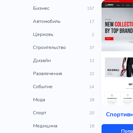
Бизнес
157
Автомобиль
17
Церковь
2
Строительство
37
Дизайн
13
Развлечения
23
Событие
14
Мода
28
Cпорт
20
Спортив
Медицина
18
Попр