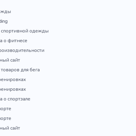
ежды
ding
 спортивной одежды
а о фитнесе
производительности
ный сайт
товаров для бега
тренировках
тренировках
 о спортзале
порте
порте
ный сайт