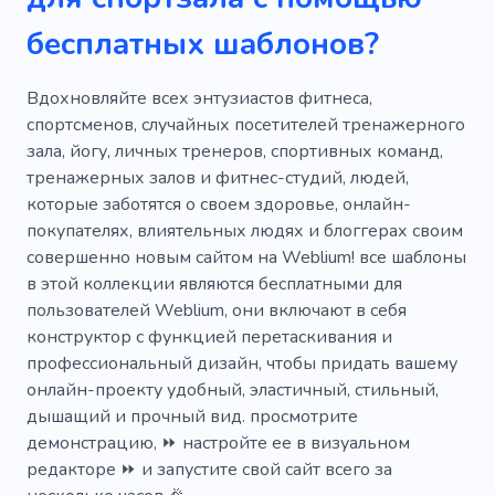
Спортсмен
Спортивные бренды
бесплатных шаблонов?
Спортивный
Продажа
Удивительный
Отличный
Популярный
Уникальный
Вдохновляйте всех энтузиастов фитнеса,
спортсменов, случайных посетителей тренажерного
Крутой
Мобильный
SEO
зала, йогу, личных тренеров, спортивных команд,
тренажерных залов и фитнес-студий, людей,
Творческий
Простой
которые заботятся о своем здоровье, онлайн-
Информативный
Мода
Оружие
покупателях, влиятельных людях и блоггерах своим
совершенно новым сайтом на Weblium! все шаблоны
Бутик
Активная одежда
Бильярд
в этой коллекции являются бесплатными для
пользователей Weblium, они включают в себя
Борьба
Бороться
Гольф
Лошади
конструктор с функцией перетаскивания и
Обучение
Услуги
Тело
профессиональный дизайн, чтобы придать вашему
онлайн-проекту удобный, эластичный, стильный,
Тренажерный зал
Кроссфит
дышащий и прочный вид. просмотрите
демонстрацию, ⏩ настройте ее в визуальном
Тяжелая атлетика
Монтер
редакторе ⏩ и запустите свой сайт всего за
Кикбоксинг
Потеря веса
Пилатес