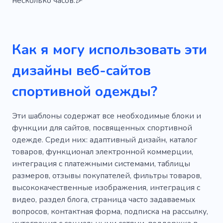
несколько часов.🎉
Растяжение
Йога для начинающих
Реабилитация
Йога
Как я могу использовать эти
Активный образ жизни
Добавки
дизайны веб-сайтов
Избыточный вес
спортивной одежды?
Фитнес для пожилых людей
Эти шаблоны содержат все необходимые блоки и
Здоровая жизнь
Домашнее обучение
функции для сайтов, посвященных спортивной
Похудеть
Массострой
Диетолог
одежде. Среди них: адаптивный дизайн, каталог
товаров, функционал электронной коммерции,
Белок
Восстановление
интеграция с платежными системами, таблицы
размеров, отзывы покупателей, фильтры товаров,
Обучение дома
Потеря веса
высококачественные изображения, интеграция с
видео, раздел блога, страница часто задаваемых
вопросов, контактная форма, подписка на рассылку,