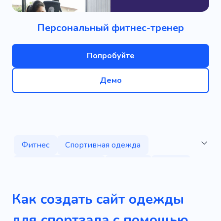
Персональный фитнес-тренер
Попробуйте
Демо
Фитнес
Спортивная одежда
Спортивная одежда
Одежда
Обувь
Спортивные часы
Спортивные товары
Как создать сайт одежды
Бокс
Марафон
Пауэрлифтинг
для спортзала с помощью