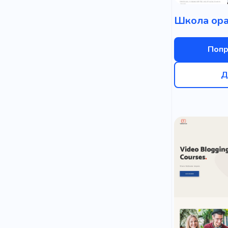
Попр
Д