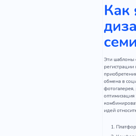
Как 
диза
сем
Эти шаблоны 
регистрации 
приобретения
обмена в соц
фотогалерея,
оптимизация 
комбинировать
идей относите
Платфор