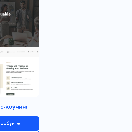
с-коучинг
пробуйте