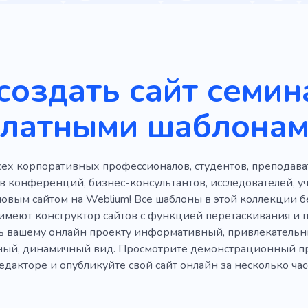
астерство
Конференция
Мастер-класс
Курс
г
Стратегия
Производительность
Консалтингова
тель
Самосовершенствование
Цель
Сети
Жи
создать сайт семин
нальные услуги
Общение
Результат
Коучинг
платными шаблонам
матель
Поддержка бизнеса
Организация
Инве
ый
Заседание
Онлайн образование
Ментор
ех корпоративных профессионалов, студентов, преподават
ь в себе
Спикер
Деловая встреча
Дисциплина
в конференций, бизнес-консультантов, исследователей, у
овым сайтом на Weblium! Все шаблоны в этой коллекции б
Публичные выступления
Спичмейкер
Студент
 имеют конструктор сайтов с функцией перетаскивания и
ь вашему онлайн проекту информативный, привлекательн
Языковые курсы
Тени
Саморазвитие
ый, динамичный вид. Просмотрите демонстрационный при
дакторе и опубликуйте свой сайт онлайн за несколько часо