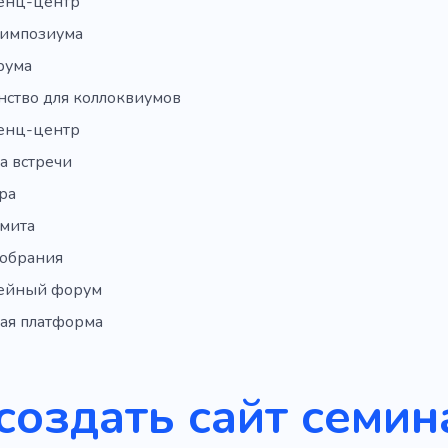
енц-центр
симпозиума
рума
нство для коллоквиумов
енц-центр
а встречи
ра
ммита
собрания
ейный форум
ая платформа
создать сайт семин