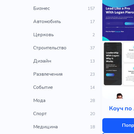
Бизнес
157
Автомобиль
17
Церковь
2
Строительство
37
Дизайн
13
Развлечения
23
Событие
14
Мода
28
Коуч по
Cпорт
20
Попр
Медицина
18