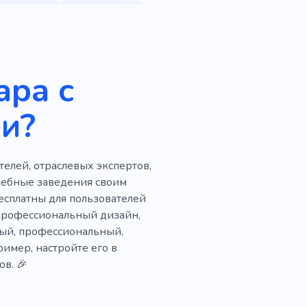
Команда
Управление
я компания
Рост
зненный тренер
ара с
Оратор
и?
стиции
Инвестор
Астрология
Прокат
елей, отраслевых экспертов,
Переговоры
чебные заведения своим
есплатны для пользователей
Аудитория
Класс
 профессиональный дизайн,
ый, профессиональный,
мер, настройте его в
в. 🎉