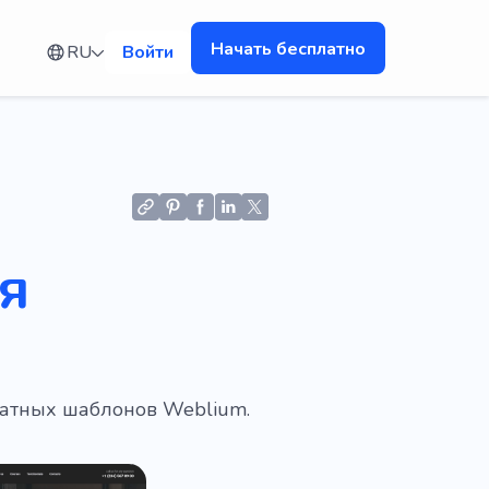
Начать бесплатно
RU
Войти
я
латных шаблонов Weblium.