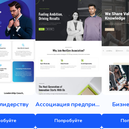
 лидерству
Ассоциация предпринимателей
Бизне
обуйте
Попробуйте
По