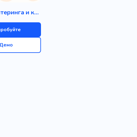
Школа литеринга и каллиграфии
пробуйте
Демо