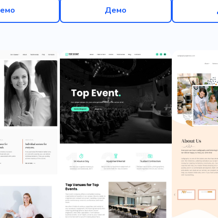
емо
Демо