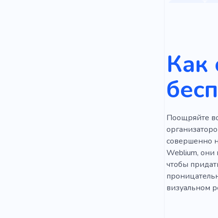
Успех
М
Консалтин
Преподава
Как 
Профессио
бес
Предприни
Прибыльн
Поощряйте вс
Уверенност
организаторо
совершенно н
Работать
Weblium, они
чтобы придат
Изучение
проницательн
визуальном ре