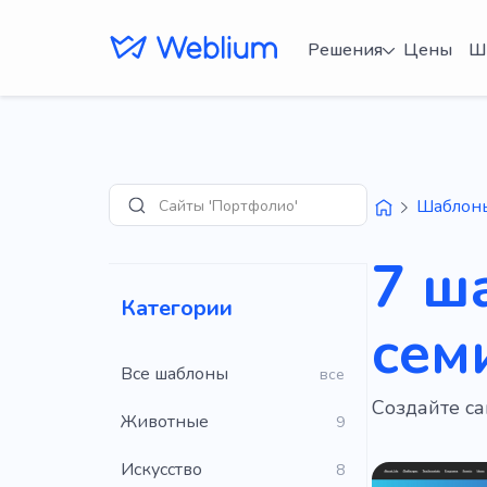
Решения
Цены
Ш
Сайты 'Портфолио'
Шаблон
Поиск
7 ш
Категории
сем
Все шаблоны
все
Создайте с
Животные
9
Искусство
8