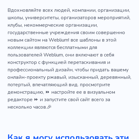
Ладони
Прием
Назначение
Вдохновляйте всех людей, компании, организации,
школы, университеты, организаторов мероприятий,
Рисунок
Начинка
клубы, некоммерческие организации,
государственные учреждения своим совершенно
Огнестрельное оружие
Стрельба
новым сайтом на Weblium! все шаблоны в этой
Охранное сопровождение
Здание
коллекции являются бесплатными для
пользователей Weblium, они включают в себя
Дом
Плоский
Защита
конструктор с функцией перетаскивания и
профессиональный дизайн, чтобы придать вашему
Безопасность
Безопасности
онлайн-проекту ржавый, изысканный, деревянный,
Древесина
Ключ
Смена замка
потертый, впечатляющий вид. просмотрите
демонстрацию, ⏩ настройте ее в визуальном
Коммерческий слесарь
редакторе ⏩ и запустите свой сайт всего за
несколько часов.🎉
Чрезвычайная ситуация
Ремонт
Дверь
Замена
Замена замка
Гараж
Офис
Замок
Квартира
Как я могу использовать эти