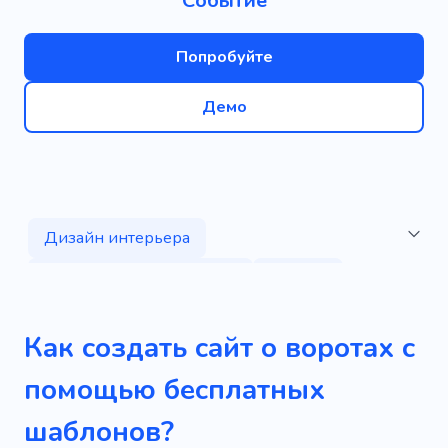
Событие
Попробуйте
Демо
Дизайн интерьера
Тревожная сигнализация
Железо
Стекловолокно
Заседание
Как создать сайт о воротах с
Конференция
Симпозиум
Зал
помощью бесплатных
Демонстрация
Производительность
шаблонов?
Ободрение
Фейерверк
Праздник