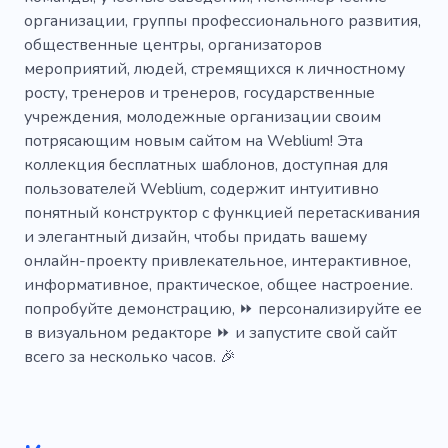
День рождения
Счастливый
Спикер
организации, группы профессионального развития,
общественные центры, организаторов
Агентство
Фейерверк
Гадание
мероприятий, людей, стремящихся к личностному
Встреча
Подиум
Симпозиум
росту, тренеров и тренеров, государственные
учреждения, молодежные организации своим
Команда
Вебинар
Девичник
потрясающим новым сайтом на Weblium! Эта
коллекция бесплатных шаблонов, доступная для
Ободрение
Флеш
Прием
Зал
пользователей Weblium, содержит интуитивно
Запуск продукта
Грант
понятный конструктор с функцией перетаскивания
и элегантный дизайн, чтобы придать вашему
онлайн-проекту привлекательное, интерактивное,
информативное, практическое, общее настроение.
попробуйте демонстрацию, ⏩ персонализируйте ее
в визуальном редакторе ⏩ и запустите свой сайт
всего за несколько часов. 🎉