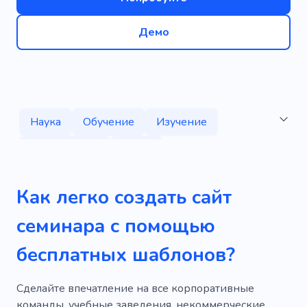
Демо
Наука
Обучение
Изучение
Мастер-класс
Люди
Вдохновляющая конференция
Как легко создать сайт
Демонстрация
Оратор
Конференция
семинара с помощью
Курс
Образование
Работать
бесплатных шаблонов?
Преподаватель
Студент
Обучение
Драматический театр
Праздник
Сделайте впечатление на все корпоративные
команды, учебные заведения, некоммерческие