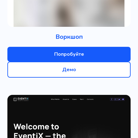
Воркшоп
Попробуйте
Демо