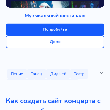
Музыкальный фестиваль
Попробуйте
Демо
Пение
Танец
Диджей
Театр
Наушники
Звук
Художник
Музыкальная комедия
Как создать сайт концерта с
Музыкальная группа
Сольфеджио