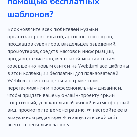
помощью бесплатных
Пианино
Джаз
Бить
Композитор
шаблонов?
Музыкальная студия
Музыкальное видео
Оркестр
Печальные песни
Саксофон
Вдохновляйте всех любителей музыки,
организаторов событий, артистов, спонсоров,
Загрузить музыку
Фан-клуб
Волна
продавцов сувениров, владельцев заведений,
промоутеров, средств массовой информации,
Производительность
Обучение
продавцов билетов, местных компаний своим
Tomorrowland
Ритмика
Любовь
совершенно новым сайтом на Weblium! все шаблоны
в этой коллекции бесплатны для пользователей
Философские песни
Певец
Спикер
Weblium. они оснащены инструментом
перетаскивания и профессиональным дизайном,
Музыкальный бизнес
чтобы придать вашему онлайн-проекту яркий,
Музыкальные инструменты
Скрипка
энергичный, увлекательный, живой и атмосферный
вид. просмотрите демонстрацию, ⏩ настройте ее в
Этнические инструменты
визуальном редакторе ⏩ и запустите свой сайт
всего за несколько часов.🎉
Классическая музыка
Рок школа