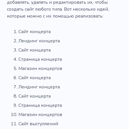
добавлять, удалять и редактировать их, чтобы
создать сайт любого типа. Вот несколько идей,
Магазин музыкальных товаров
которые можно с их помощью реализовать:
Магазин звукозаписей
Запись
Сайт концерта
Инструмент
Галерея
Ночь
Лендинг концерта
Слушание
Группа
Группа
Сайт концерта
Знаменитость
Урок
Мастерская
Страница концерта
Дети
Музыкальные занятия
Хор
Магазин концертов
Сайт концерта
Урок музыки
Класс
Барабаны
Лендинг концерта
Сценическое выступление
Танго
Сайт концерта
Театральный репертуар
Страница концерта
Беспроводные наушники
Netflix
Магазин концертов
Сайт выступлений
Исполнитель
Оперный театр