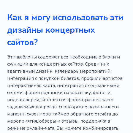
Музыкальная школа
Музыкант
Изучение музыки
Акустическая музыка
Как я могу использовать эти
Образование
Миксер
Опера
дизайны концертных
Исполнительское искусство
Автор песен
сайтов?
Балет
Хип-хоп
Вечеринка
Опыт
Эти шаблоны содержат все необходимые блоки и
Сценическая работа
Зал
Прокат
функции для концертных сайтов. Среди них
адаптивный дизайн, календарь мероприятий,
Ободрение
Радио
Наушники
интеграция с покупкой билетов, профили артистов,
Легкая музыка
интерактивная карта, интеграция с социальными
сетями, форма подписки на рассылку, фото- и
Музыкальное оборудование
видеогалереи, контактная форма, раздел часто
задаваемых вопросов, спонсорские возможности,
Музыкальный магазин
магазин сувениров, таймер обратного отсчёта до
Музыкальный магазин
мероприятия, обзоры и отзывы, поддержка в
режиме онлайн-чата. Вы можете комбинировать,
Музыкальное искусство