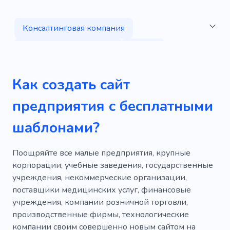
Консалтинговая компания
Управление проектами
Запуск
Профессиональные услуги
Консалтинг
Как создать сайт
Организация
Обучение
предприятия с бесплатными
Инновационность
Управление
шаблонами?
Стратегия
Инвестиции
Образование
Технологический
Технологии
Поощряйте все малые предприятия, крупные
корпорации, учебные заведения, государственные
Цифровой
Компания
Продукт
учреждения, некоммерческие организации,
поставщики медицинских услуг, финансовые
Информация
Аналитика
Творческий
учреждения, компании розничной торговли,
Брендинг
Маркетинг
производственные фирмы, технологические
компании своим совершенно новым сайтом на