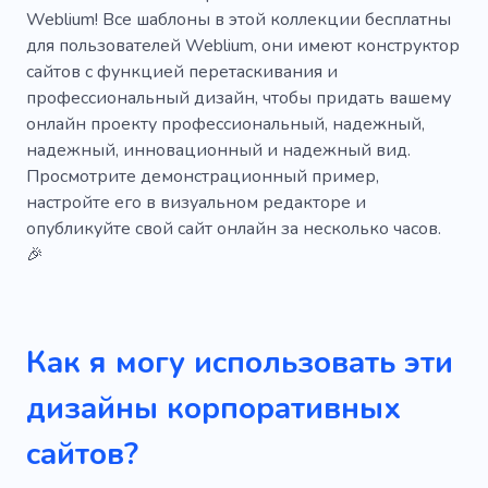
Предприниматель
Руководство
Weblium! Все шаблоны в этой коллекции бесплатны
для пользователей Weblium, они имеют конструктор
Успех
Конференция
сайтов с функцией перетаскивания и
Программное обеспечение
Разработчик
профессиональный дизайн, чтобы придать вашему
онлайн проекту профессиональный, надежный,
Программирование
Вебдизайн
надежный, инновационный и надежный вид.
Просмотрите демонстрационный пример,
Вебстудия
Консультации
Поддержка
настройте его в визуальном редакторе и
Данные
Промышленность
Сети
опубликуйте свой сайт онлайн за несколько часов.
🎉
Услуги
Коммерческий
Офис
Студия
Инструмент
Реклама
Пить
Как я могу использовать эти
Оборудование
Приготовление пищи
дизайны корпоративных
Поставщик
Решение проблемы
Финансы
сайтов?