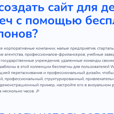
создать сайт для д
е
Астрология
Баннер
Визитница
Ожидание
еч с помощью бес
итания
Повышение
Рост
Деловой квартал
Б
лонов?
Предпринимательство
Франшиза
Инвестор
т по обновлению
Сайты для бизнеса
Инвестиции
е корпоративные компании, малые предприятия, стартапы
коворкинга
Пространство
Холдинг
Коллективн
е агентства, профессионалов-фрилансеров, учебные зав
 работе
Центр
Кабинет в стиле лофт
Электронн
 государственные учреждения, удаленные команды своим
 шаблоны в этой коллекции бесплатны для пользователей W
ели
Офисный переезд
Открытый стол
Простран
кцией перетаскивания и профессиональный дизайн, чтобы
й, профессиональный, структурированный, привлекательн
онный
Заседание
Антикафе
Общежития
Раб
демонстрационный пример, настройте его в визуальном р
а несколько часов. 🎉