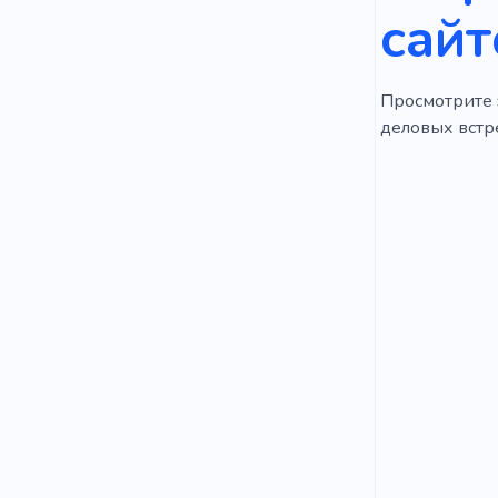
сайт
Просмотрите э
деловых встре