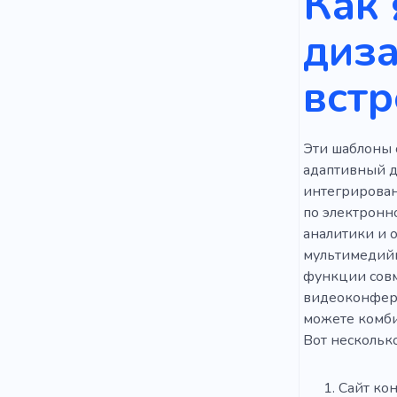
Как 
диза
встр
Эти шаблоны 
адаптивный д
интегрирован
по электронн
аналитики и 
мультимедийн
функции совм
видеоконфере
можете комбин
Вот нескольк
Сайт ко