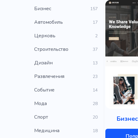
Бизнес
157
Автомобиль
17
Церковь
2
Строительство
37
Дизайн
13
Развлечения
23
Событие
14
Мода
28
Cпорт
20
Бизнес
Медицина
18
Попр