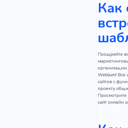
Как 
Управлени
встр
Системы п
шаб
Экономика
Специалис
Поощряйте вс
Место для 
маркетинговы
Коллега по
организации,
Weblium! Все
Арендодат
сайтов с фун
проекту общи
Дистанци
Просмотрите 
сайт онлайн з