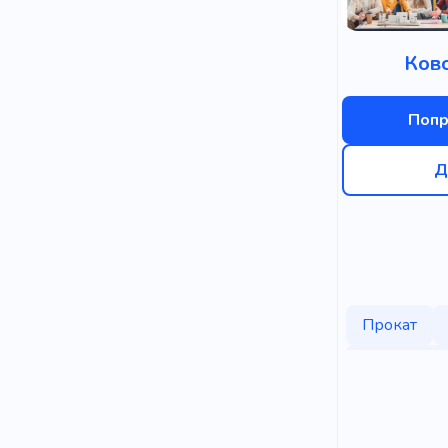
Ков
Попр
Д
Прокат
Мир бизне
Арендные
Мастерска