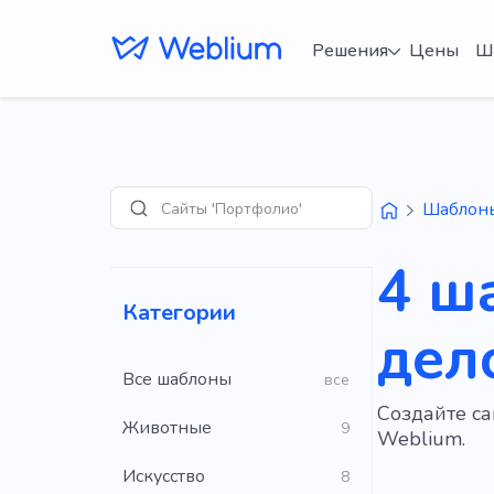
Решения
Цены
Ш
Сайты 'Портфолио'
Шаблон
Поиск
4 ш
Категории
дел
Все шаблоны
все
Создайте с
Животные
9
Weblium.
Искусство
8