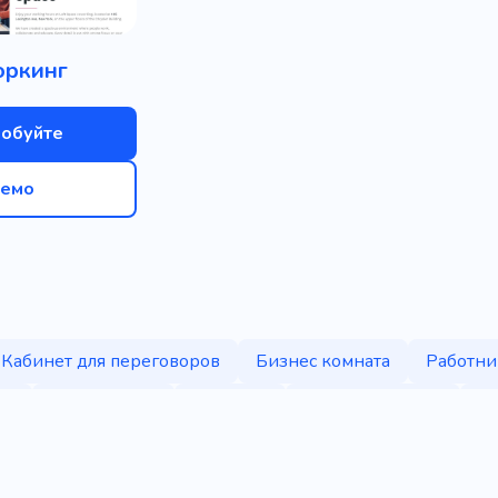
оркинг
обуйте
емо
Кабинет для переговоров
Бизнес комната
Работни
са
Переговоры
Работать
Офисный центр
К
 помещения
Помещение в аренду
Место для встреч
я
Мастер-класс
Вебразработка
Консалтинг
С