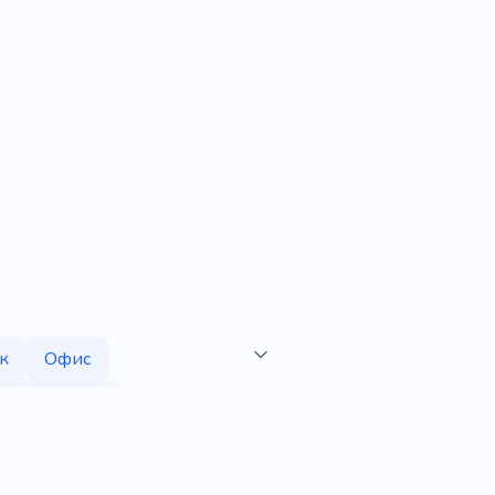
к
Офис
онференция
Обучение
тратегия
Семинар