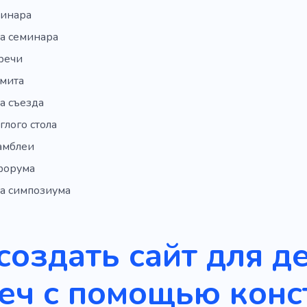
минара
а семинара
речи
ммита
а съезда
глого стола
амблеи
форума
а симпозиума
создать сайт для д
еч с помощью конс