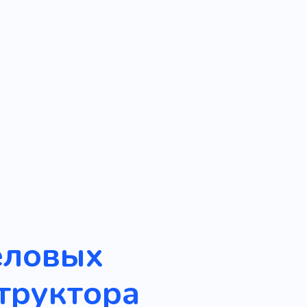
еловых
труктора