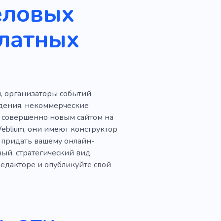
еловых
Семья
платных
изнесмен
Персонал
Прибыльный
Поддержка бизнеса
, организаторы событий,
ый офис
Коворкинг
едения, некоммерческие
ая коммерция
Столы
 совершенно новым сайтом на
eblium, они имеют конструктор
ство для работы
 придать вашему онлайн-
ый, стратегический вид.
очее пространство
едакторе и опубликуйте свой