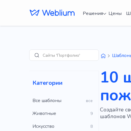
Решения
Цены
Ш
Сайты 'Портфолио'
Шаблон
Поиск
10 
Категории
пож
Все шаблоны
все
Создайте с
Животные
9
шаблонов W
Искусство
8