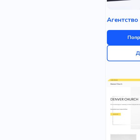
Попр
Д