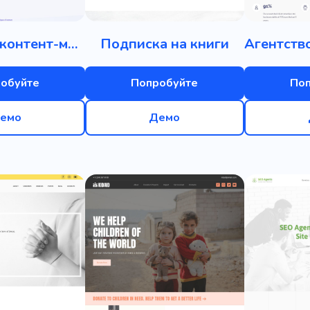
Агентство контент-маркетинга
Подписка на книги
обуйте
Попробуйте
По
емо
Демо