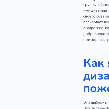
Злоупотре
группы, обще
Домашнее 
инициативы, 
своего соверш
Античный
пользователе
профессионал
Молитва
доброжелател
Содержим
пример, настр
Прием
Как 
Текст
Р
Комиссии
диза
Демонстри
пож
Эти шаблоны 
Это онлайн-ф