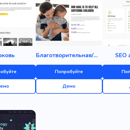
рковь
Благотворительная/Некоммерческая организация
SEO 
обуйте
Попробуйте
По
емо
Демо