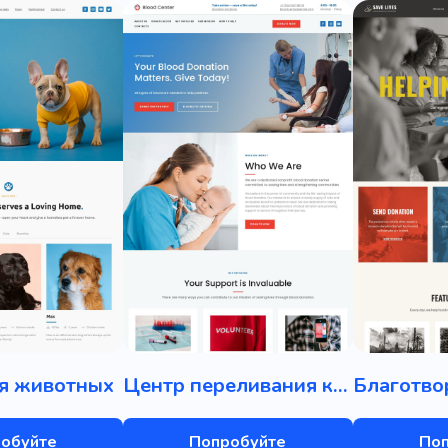
я животных
Центр переливания крови
обуйте
Попробуйте
По