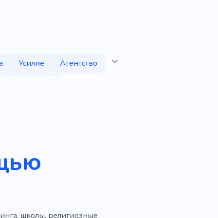
а
Усилие
Агентство
асение жизни
вятой
Иисус
Приход
е по службе
ый
Любовь
Сидел
ощью
илактика заболеваний
я организация
Осада
Сотрудничество
инга, школы, религиозные