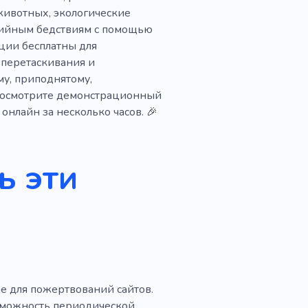
инация
животных, экологические
Влияние
Секрет
хийным бедствиям с помощью
кции бесплатны для
нал
Полицейский
 перетаскивания и
у, приподнятому,
удитория
Статья
росмотрите демонстрационный
я стратегия
Виджет
онлайн за несколько часов. 🎉
я литература
Пособие
ь эти
ьтат
Управление
ние
Теологический
е для пожертвований сайтов.
зможность периодической