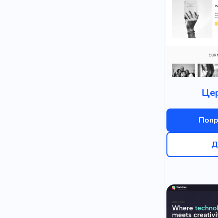
Це
Попр
Д