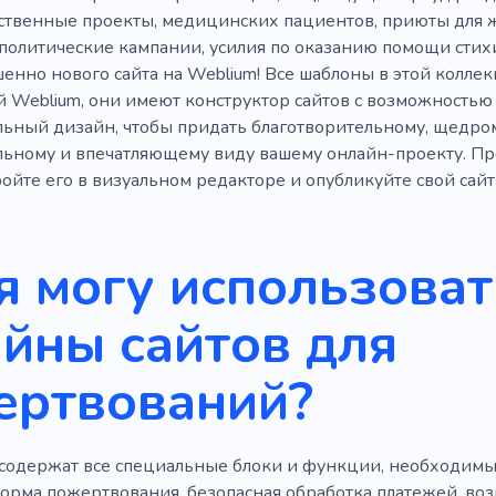
бление
Дачный комплекс
Демократия
Дискрим
ственные проекты, медицинских пациентов, приюты для 
насилие
Правительство
Горе
Человечество
политические кампании, усилия по оказанию помощи сти
енно нового сайта на Weblium! Все шаблоны в этой колле
Аккумулятор
Уход за вещами
Климат
Персо
й Weblium, они имеют конструктор сайтов с возможностью
ьный дизайн, чтобы придать благотворительному, щедром
Реклама
Копирайтинг
Стратегия
Бренд
А
ьному и впечатляющему виду вашему онлайн-проекту. П
ое
Маркетинг
Эссе
Аналитика
Маркетингова
ойте его в визуальном редакторе и опубликуйте свой сайт 
Книги
Брошюра
Редактировать
Художественна
я могу использоват
аботать
Написание
Коллекция
Обмен
Резул
Молясь
Заседание
Конференция
Вдохнове
йны сайтов для
ровать
Обучение
Достижение цели
ертвований?
содержат все специальные блоки и функции, необходимы
орма пожертвования, безопасная обработка платежей, во