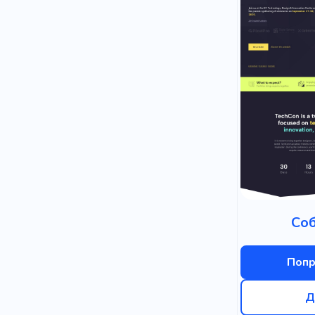
Со
Попр
Д