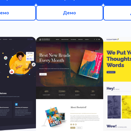
емо
Демо