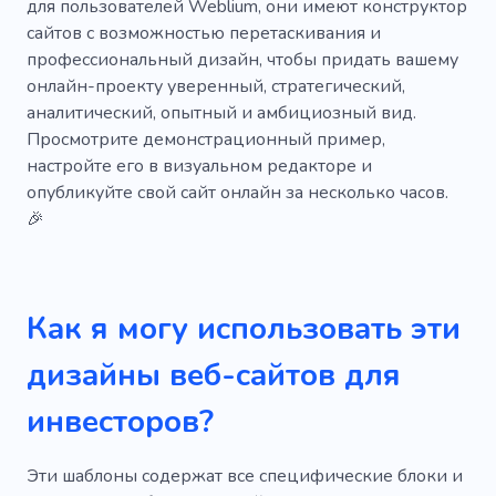
для пользователей Weblium, они имеют конструктор
Кабинет для переговоров
Аналитика
сайтов с возможностью перетаскивания и
профессиональный дизайн, чтобы придать вашему
Деловой квартал
Бизнес комната
онлайн-проекту уверенный, стратегический,
аналитический, опытный и амбициозный вид.
Бизнесмен
Сохранение
Просмотрите демонстрационный пример,
Сайты для бизнеса
Обучение персонала
настройте его в визуальном редакторе и
опубликуйте свой сайт онлайн за несколько часов.
Торговля
Работать
Маркетинг
🎉
Управление проектами
Руководство
Команда
Объединение
Семинар
Как я могу использовать эти
Мастерская
Образование
дизайны веб-сайтов для
Онлайн образование
Конференция
инвесторов?
Презентация
Оплата
Технологии
Альткойн
Биткойн
Эти шаблоны содержат все специфические блоки и