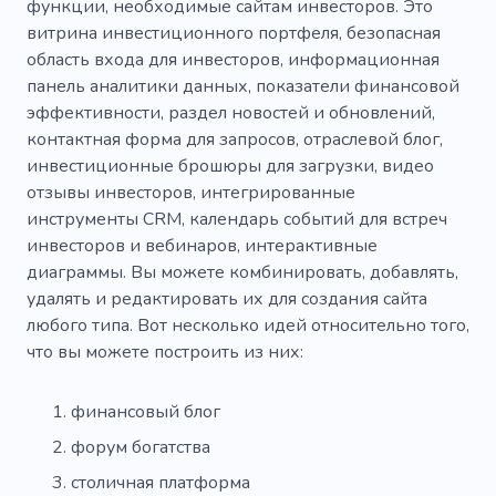
функции, необходимые сайтам инвесторов. Это
Электронные деньги
Информативный
витрина инвестиционного портфеля, безопасная
область входа для инвесторов, информационная
Результат
Объявление
Баннер
панель аналитики данных, показатели финансовой
Светлое будущее
Визитница
Прокат
эффективности, раздел новостей и обновлений,
контактная форма для запросов, отраслевой блог,
Ожидание
Семья
Системы питания
инвестиционные брошюры для загрузки, видео
отзывы инвесторов, интегрированные
Реформ
Повышение
Инструкции
инструменты CRM, календарь событий для встреч
Рынок
Консультант
Предсказание
инвесторов и вебинаров, интерактивные
диаграммы. Вы можете комбинировать, добавлять,
Достижение целей
Персонал
удалять и редактировать их для создания сайта
любого типа. Вот несколько идей относительно того,
Английские правила
Расходы
что вы можете построить из них:
Работник
Работа
Франшиза
финансовый блог
Увеличение прибыли
Спикер
Офис
форум богатства
Прокрастинация
столичная платформа