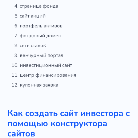
Специалист по обновлению
страница фонда
Ориентированный на результат
сайт акций
портфель активов
Мир бизнеса
Деловая встреча
фондовый домен
Дисциплина
Переговоры
Партнер
сеть ставок
Разработчик
Коллега по работе
венчурный портал
Динамический
Быстрая работа
инвестиционный сайт
центр финансирования
Электронная коммерция
купонная заявка
по электронной почте
Обсуждение
Финансовые средства
Как создать сайт инвестора с
Пространство для работы
Запас
помощью конструктора
Дистанционный
Сотрудничество
сайтов