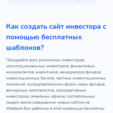
Экономика
Компания
Поиск инвесторов
Предприниматель
Как создать сайт инвестора с
Консалтинг
Поддержка бизнеса
Рост
помощью бесплатных
Запуск
Успех
Вебразработка
шаблонов?
Предпринимательство
Демонстрировать
Поощряйте всех розничных инвесторов,
институциональных инвесторов, финансовых
Консалтинговая компания
консультантов, аналитиков, менеджеров фондов,
инвестиционных банков, частных инвестиционных
Профессиональные услуги
Прибыльный
компаний, исследовательских фирм, хедж-фондов,
Обучение
Деньги
Фонд
Продажи
венчурных капиталистов, корпоративных
инвесторов, семейных офисов, состоятельных
Криптовалюты
Аккумулятор
людей своим совершенно новым сайтом на
Weblium! Все шаблоны в этой коллекции бесплатны
Финансы
Астрология
Влияние