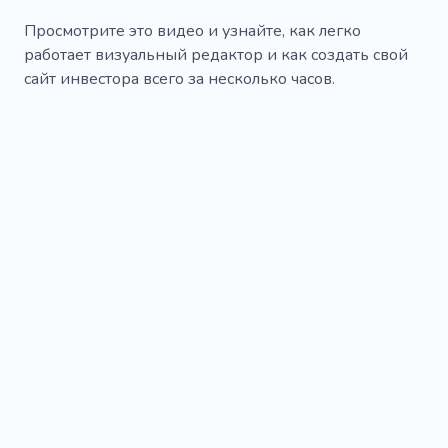
Дизайн сайта
Цифровой брендинг
Просмотрите это видео и узнайте, как легко
Анализ рынка
Доход
Услуги
работает визуальный редактор и как создать свой
сайт инвестора всего за несколько часов.
Планирование
Спонсор
Доход
Банковское дело
Быстрые деньги
Кредит