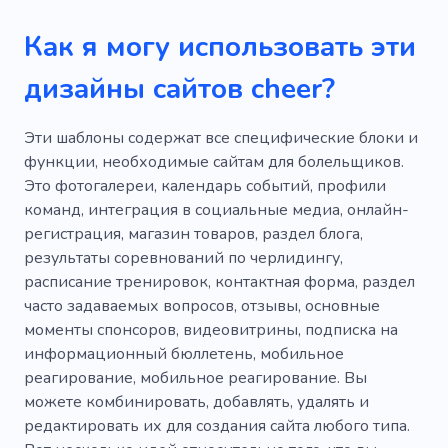
Рептилия
Ветеринарный врач
Как я могу использовать эти
Ребенок
Дети
Детский сад
Магия
дизайны сайтов cheer?
Преподаватель
Цвет
Дети
Обучение
Детский автор
Эти шаблоны содержат все специфические блоки и
функции, необходимые сайтам для болельщиков.
Детская художественная литература
Это фотогалереи, календарь событий, профили
Детская литература
Детская литература
команд, интеграция в социальные медиа, онлайн-
регистрация, магазин товаров, раздел блога,
Детские истории
Медсестра для ребенка
результаты соревнований по черлидингу,
расписание тренировок, контактная форма, раздел
Беременная
Дошкольное заведение
часто задаваемых вопросов, отзывы, основные
Рождение
Беременность
Заседание
моменты спонсоров, видеовитрины, подписка на
информационный бюллетень, мобильное
Мастер-класс
Коллоквиум
Выставка
реагирование, мобильное реагирование. Вы
можете комбинировать, добавлять, удалять и
Юбилей
Прокат
Аренда помещения
редактировать их для создания сайта любого типа.