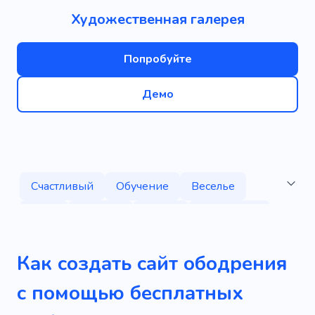
Художественная галерея
Попробуйте
Демо
Счастливый
Обучение
Веселье
Игра
Любовь
Семья
Вечеринка
Праздник
Прием
Спикер
Танец
Как создать сайт ободрения
Сидел
Питание
Рост
с помощью бесплатных
Образование
Смешной
Группа