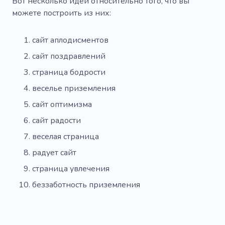
Мед
Индивидуальная отделка
Вот несколько идей относительно того, что вы
можете построить из них:
Ладони
Стадион
Академия
сайт аплодисментов
Несчастный случай
Изменения
сайт поздравлений
Назначение
Продажа
Книги
страница бодрости
Бутылированный
Невеста
Булочки
веселье приземления
Контакт
Контейнеры
Калькулятор
сайт оптимизма
сайт радости
Индивидуальный заказ
Дайджест
веселая страница
Арматура
Открытка
Фреймы
радует сайт
Полный рабочий день
Уровень
страница увлечения
Север
Наблюдение
Узор
Место
беззаботность приземления
Бильярдный клуб
Первичное собеседование
Профиль