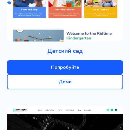
Детский сад
Попробуйте
Демо