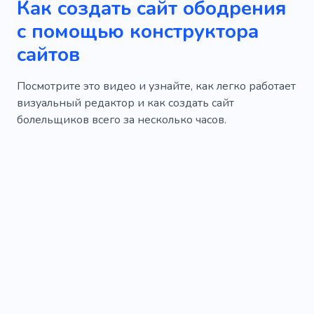
Как создать сайт ободрения
Маршрут
Второстепенная роль
с помощью конструктора
сайтов
Спичмейкер
Стена
Начать рисовать
Канцтовары
Начинка
Посмотрите это видео и узнайте, как легко работает
визуальный редактор и как создать сайт
Огнестрельное оружие
Стрельба
болельщиков всего за несколько часов.
Ворота
Дизайн интерьера
Фото
Охранное сопровождение
Помощь
Лекарство
Услуги
Заболевание
Болезнь
Специалист
Консультация
Улов
Фигура
Вдохновение
Злоупотребление
Работать
Урок
Бить
Хип-хоп
Опера
Театр