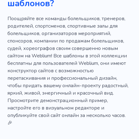
шаблонов?
Вебразработка
Детский сад
Конференция
Симпозиум
Концерт
Поощряйте все команды болельщиков, тренеров,
родителей, спортсменов, спортивные залы для
Зал
Демонстрация
Организация
болельщиков, организаторов мероприятий,
спонсоров, компании по продажам болельщиков,
Производительность
Мальчишник
судей, хореографов своим совершенно новым
Фейерверк
Tomorrowland
Банкет
сайтом на Weblium! Все шаблоны в этой коллекции
бесплатны для пользователей Weblium, они имеют
Диджей
Рисунок
Опыт
Наука
конструктор сайтов с возможностью
перетаскивания и профессиональный дизайн,
Техник
Релакс
Ловкость
чтобы придать вашему онлайн-проекту радостный,
Агентство
Девичник
Подиум
яркий, живой, энергичный и красочный вид.
Просмотрите демонстрационный пример,
Флеш
Ночь
День рождения
настройте его в визуальном редакторе и
опубликуйте свой сайт онлайн за несколько часов.
Команда
Животное
Игрушка
Лапа
🎉
Кит
Собака
Электронная коммерция