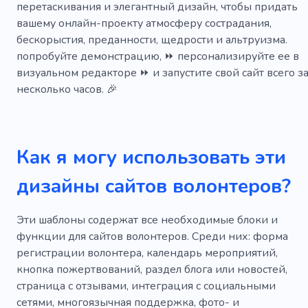
перетаскивания и элегантный дизайн, чтобы придать
Спасение жизни
Дачный комплекс
Фонд
вашему онлайн-проекту атмосферу сострадания,
бескорыстия, преданности, щедрости и альтруизма.
Горе
Больница
Человечество
Влияние
попробуйте демонстрацию, ⏩ персонализируйте ее в
визуальном редакторе ⏩ и запустите свой сайт всего з
Секрет
Античный
Аккумулятор
Кровь
несколько часов. 🎉
Климат
Персонал
Полицейский
Жестокость
Любознательный
Как я могу использовать эти
Инакомыслие
Молитва
Социальный
дизайны сайтов волонтеров?
Перемещение
Консультирование
Группа интересов
Прием
Молясь
Эти шаблоны содержат все необходимые блоки и
функции для сайтов волонтеров. Среди них: форма
Конференция
Теологический
История
регистрации волонтера, календарь мероприятий,
Университет
Работать
Преподаватель
кнопка пожертвований, раздел блога или новостей,
страница с отзывами, интеграция с социальными
Обучение
Учебный материал
сетями, многоязычная поддержка, фото- и