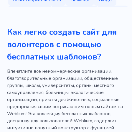
Правительство
Пожертвование
Беженец
Международная организация
Образование
Как легко создать сайт для
Поддержка
Злоупотребление
Библия
волонтеров с помощью
Демократия
Дискриминация
бесплатных шаблонов?
Домашнее насилие
Святой
Иисус
Приход
Пастор
Усыновление
Религия
Впечатлите все некоммерческие организации,
благотворительные организации, общественные
Буддизм
Уход за вещами
группы, школы, университеты, органы местного
самоуправления, больницы, экологические
Благотворительная организация
Грант
организации, приюты для животных, социальные
Община
Компания
Кризисные центры
предприятия своим потрясающим новым сайтом на
Weblium! Эта коллекция бесплатных шаблонов,
Стихийное бедствие
Защита
доступная для пользователей Weblium, содержит
интуитивно понятный конструктор с функцией
Потерянный дом
Организация