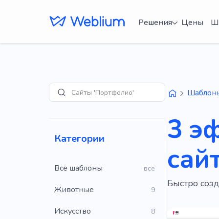
Решения
Цены
Ш
Сайты 'Портфолио'
Шаблон
Поиск
3 э
Категории
сай
Все шаблоны
все
Быстро соз
Животные
9
Искусство
8