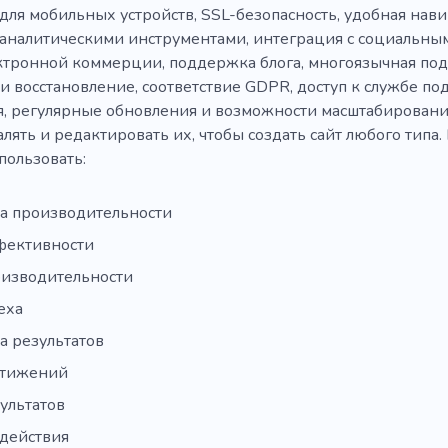
для мобильных устройств, SSL-безопасность, удобная нав
 аналитическими инструментами, интеграция с социальны
тронной коммерции, поддержка блога, многоязычная по
и восстановление, соответствие GDPR, доступ к службе п
, регулярные обновления и возможности масштабировани
алять и редактировать их, чтобы создать сайт любого типа
пользовать:
а производительности
фективности
оизводительности
еха
а результатов
стижений
ультатов
здействия