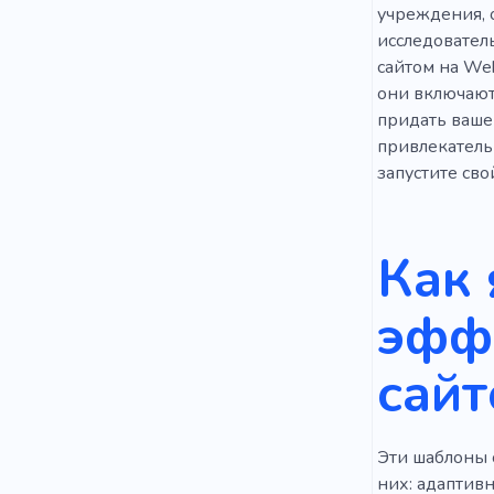
учреждения, 
исследовател
сайтом на Web
они включают
придать ваше
привлекатель
запустите сво
Как 
эфф
сайт
Эти шаблоны 
них: адаптив