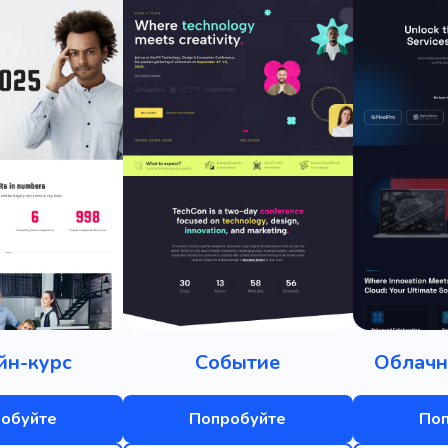
йн-курс
Событие
Облачн
обуйте
Попробуйте
По