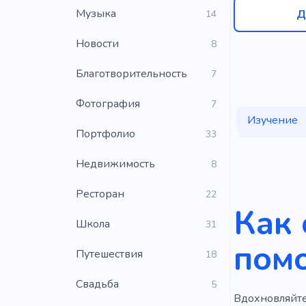
Музыка
Д
14
Новости
8
Благотворительность
7
Фотография
7
Изучение
Портфолио
33
Удобен для
Недвижимость
8
Ресторан
22
Как 
Школа
31
пом
Путешествия
18
Свадьба
5
Вдохновляйте