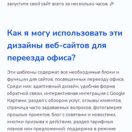
запустите свой сайт всего за несколько часов. 🎉
Железная дорога
Безопасность
Хранение
Перемещение
Грузовой транспорт
Курьер
Как я могу использовать эти
Дистрибьютор
Доставка
дизайны веб-сайтов для
Курьерские услуги
переезда офиса?
Экспедиционное агентство
Эти шаблоны содержат все необходимые блоки и
Почтовая служба
функции для сайтов, посвященных переезду офиса.
Среди них: адаптивный дизайн, удобная форма
Диспетчерский персонал
обратной связи, интерактивная интеграция с Google
Картами, раздел с обзором услуг, отзывы клиентов,
страница часто задаваемых вопросов, фотогалерея
прошлых проектов, блог с советами и новостями,
кнопки призыва к действию, раздел тарифных
планов или предложений, поддержка в режиме