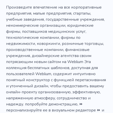
Работник
Кабинет в стиле лофт
Произведите впечатление на все корпоративные
предприятия, малые предприятия, стартапы,
Кабинет для переговоров
учебные заведения, государственные учреждения,
некоммерческие организации, юридические
Системы питания
фирмы, поставщиков медицинских услуг,
Электронная коммерция
Лифт
технологические компании, фирмы по
недвижимости, коворкинги, розничные торговцы,
по электронной почте
Персонал
производственные компании, финансовые
учреждения, дизайнерские агентства своим
Бизнес комната
Столы
потрясающим новым сайтом на Weblium Эта
Открытый стол
Место для встреч
коллекция бесплатных шаблонов, доступная для
пользователей Weblium, содержит интуитивно
Пространство для работы
Мир бизнеса
понятный конструктор с функцией перетаскивания
и утонченный дизайн, чтобы предоставить вашему
Деловая встреча
Дистанционный
онлайн-проекту организованную, эффективную,
Демонстрировать
Состав
Транспорт
напряженную атмосферу, сотрудничество и
надежду. попробуйте демонстрацию, ⏩
Транспортировка
Доставка
персонализируйте ее в визуальном редакторе ⏩ и