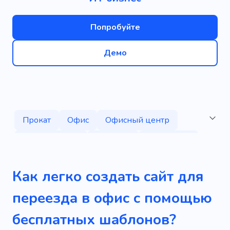
Попробуйте
Демо
Прокат
Офис
Офисный центр
Конференция
Работать
Коворкинг
Центр
Место для коворкинга
Как легко создать сайт для
Пространство
Арендные помещения
переезда в офис с помощью
Разработчик
Коллективный офис
бесплатных шаблонов?
Коллега по работе
Помещение в аренду