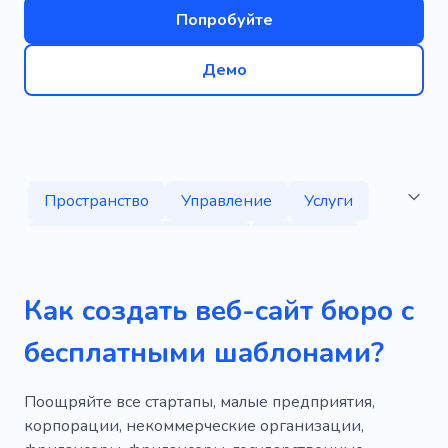
Попробуйте
Демо
Пространство
Управление
Услуги
Развитие недвижимости
Компания
Здание
Комфорт
Помещение
Как создать веб-сайт бюро с
Быстрая работа
Лифт
Консалтинг
бесплатными шаблонами?
Сложный
Агентство
Следственное бюро
Помощь
Поощряйте все стартапы, малые предприятия,
корпорации, некоммерческие организации,
Дизайн интерьера
Внешний вид