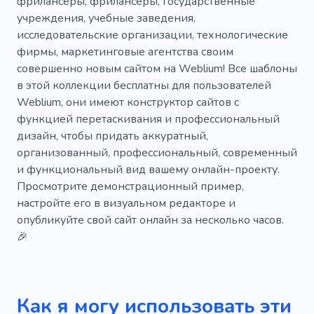
фрилансеры, фрилансеры, государственные
учреждения, учебные заведения,
Демонстрировать
Коммерческий
исследовательские организации, технологические
Дом
Творческий
Вдохновение
фирмы, маркетинговые агентства своим
совершенно новым сайтом на Weblium! Все шаблоны
Материал
Архитектор
Строители
в этой коллекции бесплатны для пользователей
Weblium, они имеют конструктор сайтов с
Чакра
Выпускной
Иллюстрация
функцией перетаскивания и профессиональный
Вебстудия
Основные моменты
дизайн, чтобы придать аккуратный,
организованный, профессиональный, современный
Интуитивно понятный
и функциональный вид вашему онлайн-проекту.
Просмотрите демонстрационный пример,
на стадии строительства
Реконструкция
настройте его в визуальном редакторе и
опубликуйте свой сайт онлайн за несколько часов.
🎉
Как я могу использовать эти