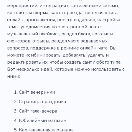
мероприятий, интеграция с социальными сетями,
Находка
Первый шаг
Гибкий
контактная форма, карта проезда, гостевая книга,
онлайн-приглашения, реестр подарков, настройка
Цветок
Гирлянды
Беременная
темы, уведомления по электронной почте,
музыкальный плейлист, раздел блога, логотипы
Няня
Подарок на день рождения
спонсоров, отзывы, раздел часто задаваемых
Большой день
Ребята
Конфета
вопросов, поддержка в режиме онлайн-чата. Вы
можете комбинировать, добавлять, удалять и
Подарочные наборы
Детский сад
редактировать их, чтобы создать сайт любого типа.
Вот несколько идей, которые можно использовать с
Сюрприз
Бар
Место проведения
ними:
Рождество
Коктейль
Танец
Сайт вечеринки
Фейерверк
Удовольствие
Пить
Страница праздника
Питание
Развлечение
Тусовка
Сайт гала-вечера
Фото
Друзья
Бармен
Юбилейный магазин
Карнавальная площадка