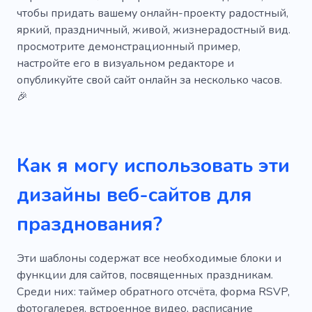
Будущие родители
Ожидание
чтобы придать вашему онлайн-проекту радостный,
яркий, праздничный, живой, жизнерадостный вид.
Обнаженная
Женщины
Кольцо
просмотрите демонстрационный пример,
Аксессуары
Блеск
Стразы
настройте его в визуальном редакторе и
опубликуйте свой сайт онлайн за несколько часов.
Серебро
Привлечение
Пора
🎉
Невеста
Планирование
Агентство
Парень
Подруга
Мед
Ободрение
Как я могу использовать эти
Индивидуальная отделка
Жених
дизайны веб-сайтов для
Отличный
Человек
История любви
празднования?
Конструктор всплывающих окон
Загс
Интересный влаг
Свадебный торт
Эти шаблоны содержат все необходимые блоки и
функции для сайтов, посвященных праздникам.
Изменения
Поздравление
Среди них: таймер обратного отсчёта, форма RSVP,
фотогалерея, встроенное видео, расписание
Калькулятор
Диджей
Дневник