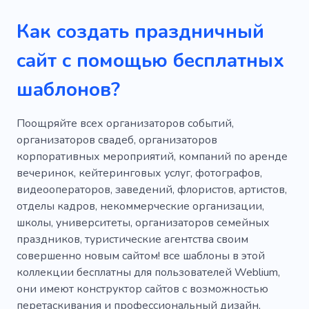
Церемония
Дети
Дети
Подарок
Как создать праздничный
Веселье
День рождения
сайт с помощью бесплатных
Детский сад
Беременность
шаблонов?
Новорожденный
Рождение
Ребенок
Девичник
Бриллиант
Услуги
Поощряйте всех организаторов событий,
организаторов свадеб, организаторов
Женитьба
Девичник
Любовь
корпоративных мероприятий, компаний по аренде
вечеринок, кейтеринговых услуг, фотографов,
Декор
Приглашение
Конфетти
видеооператоров, заведений, флористов, артистов,
Орнамент
Воспоминания
Релакс
отделы кадров, некоммерческие организации,
школы, университеты, организаторов семейных
Компания
Творческий
Магазин
праздников, туристические агентства своим
совершенно новым сайтом! все шаблоны в этой
Покупки
Дошкольное заведение
коллекции бесплатны для пользователей Weblium,
Ремесло
Бутик
Гости
они имеют конструктор сайтов с возможностью
перетаскивания и профессиональный дизайн,