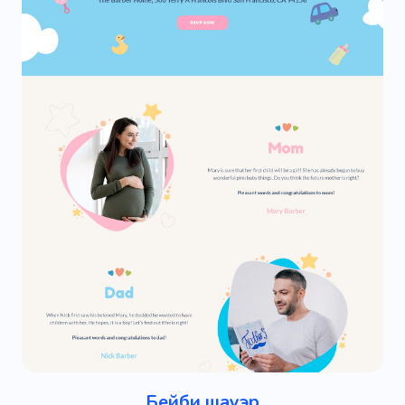
Бейби шауэр