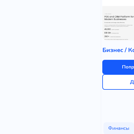
Попр
Д
Финансы