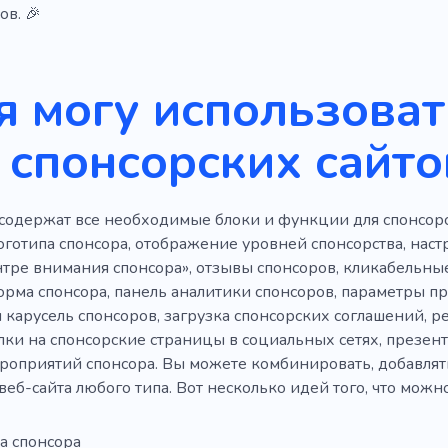
ия
Динамический
Эссе
Новый
Флеш
Ра
ов. 🎉
Поиск инвесторов
Торговля
Инвестиции
Тех
я могу использова
т
Figma
Фонд
Руководство
Системы питани
ть
Охранное сопровождение
Дело
Быстрый
 спонсорских сайто
ие
Вебинар
содержат все необходимые блоки и функции для спонсорс
оготипа спонсора, отображение уровней спонсорства, наст
нтре внимания спонсора», отзывы спонсоров, кликабельны
орма спонсора, панель аналитики спонсоров, параметры п
 карусель спонсоров, загрузка спонсорских соглашений, р
ылки на спонсорские страницы в социальных сетях, презен
роприятий спонсора. Вы можете комбинировать, добавлять
веб-сайта любого типа. Вот несколько идей того, что можно
а спонсора