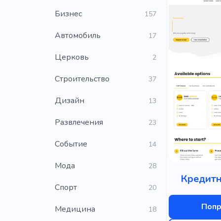
Бизнес
157
Автомобиль
17
Церковь
2
Строительство
37
Дизайн
13
Развлечения
23
Событие
14
Мода
28
Кредитн
Cпорт
20
Попр
Медицина
18