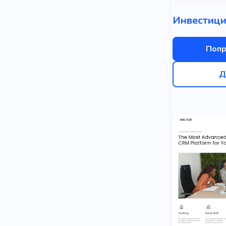
Попр
Д