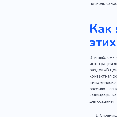
Оптимизац
несколько час
Инвестор
Как 
Консультан
Безопаснос
этих
Вдохновен
Эти шаблоны 
интеграция л
раздел «В це
контактная ф
динамическая
рассылок, сс
календарь ме
для создания 
Страниц