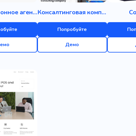
Инвестиционное агентство
Консалтинговая компания
С
обуйте
Попробуйте
По
емо
Демо