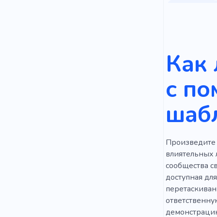
Управлени
Демонстри
Запуск
Как 
по электро
с п
Политика
шаб
Кредит
Электронн
Произведите 
Компания
влиятельных 
Стратоп
сообщества с
доступная дл
Английски
перетаскиван
ответственну
Ориентиро
демонстрацию