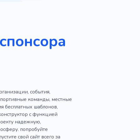
 службе
Маркетинг
Агентство
од
Планирование
 спонсора
ть
Аналитика
а
Консультации
кое дело
Ребрендинг
Реклама
рганизации, события,
ние
Баннер
Промо
 спортивные команды, местные
инг
я бесплатных шаблонов,
конструктор с функцией
онал
Команда
роекту надежную,
осферу. попробуйте
нструкции
стите свой сайт всего за