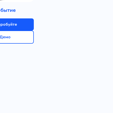
обытие
пробуйте
Демо