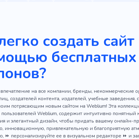
е
Банк
Услуги
Сохранение
Продвижение по
ровать
Компания
Продажи
Вебразработка
Бизнесмен
Разница
Розничные торговцы
Дох
легко создать сайт
нной почте
Быстрая работа
Генератор
Отчетнос
омощью бесплатных
Тендер
Предсказание
Астрология
Экономик
лонов?
Фонд
Депозит
Консультация
Виза
Банковс
ые деньги
Быстрые деньги
Бренд
Карьера
впечатление на все компании, бренды, некоммерческие о
Помощь
Новичок
Продукт
Рост
Объявле
лиц, создателей контента, издателей, учебные заведения,
Рынок
Дизайнерское агентство
Цифровой бренд
воим потрясающим новым сайтом на Weblium! Эта коллекци
я пользователей Weblium, содержит интуитивно понятный 
е правила
Быстрое обучение
Инфлюэнсер
Перс
ия и элегантный дизайн, чтобы придать вашему онлайн-п
ю, инновационную, привлекательную и благоприятную атм
ванный на результат
Полупрофи
Поддержка
И
, ⏩ персонализируйте ее в визуальном редакторе ⏩ и запу