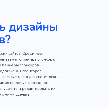
сследование
Работать
нологии
Сделка
ть дизайны
я
Оборудование
Калькулятор
в?
ких сайтов. Среди них:
раиваемая страница спонсора,
е баннеры спонсоров,
родвижения спонсоров,
екламные места для спонсорских
тация прошлых спонсоров,
, удалять и редактировать их
 с ними сделать: