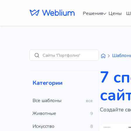
Решения
Цены
Ш
Сайты 'Портфолио'
Шаблон
Поиск
7 с
Категории
сай
Все шаблоны
все
Создайте св
Животные
9
Искусство
8