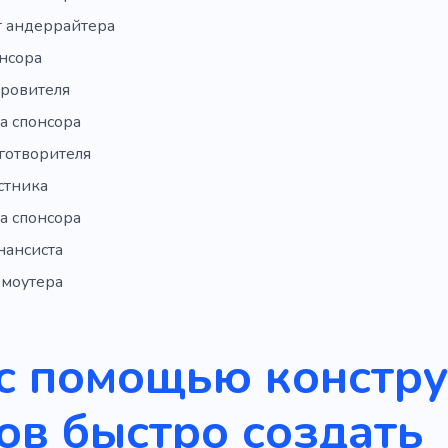
т андеррайтера
нсора
кровителя
а спонсора
готворителя
стника
а спонсора
нансиста
омоутера
с помощью констр
ов быстро создать