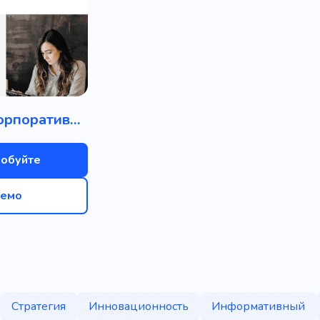
Бизнес / Корпоративный
обуйте
емо
Стратегия
Инновационность
Информативный