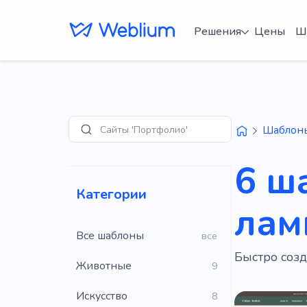
Решения
Цены
Ш
Сайты 'Портфолио'
Шаблон
Поиск
6 ш
Категории
лам
Все шаблоны
все
Быстро соз
Животные
9
Искусство
8