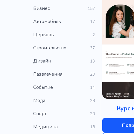
Бизнес
157
Автомобиль
17
Церковь
2
Строительство
37
Дизайн
13
Развлечения
23
Событие
14
Мода
28
Курс 
Cпорт
20
Попр
Медицина
18