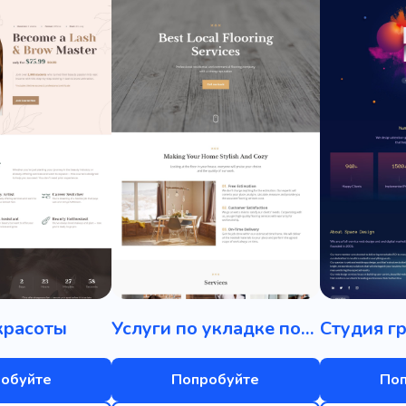
красоты
Услуги по укладке полов
обуйте
Попробуйте
По