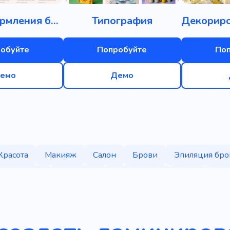
Салон оформления бровей
Типография
обуйте
Попробуйте
По
емо
Демо
Красота
Макияж
Салон
Брови
Эпиляция бро
ие ресниц
Обучение
Сертификат
Курс
Мик
 покрытие
Шлифование
Лакирование
Живопис
й
Эффект
Специалист
Агентство
Реклама