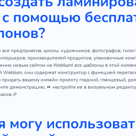
 создать ламиниро
вный
Прокат
Студия
Полиграфия
Фото
К
 с помощью беспла
лонов?
 все предприятия, школы, художников, фотографов, типог
нтерьеров, производителей продуктов, упаковочные комп
енно новым сайтом на Weblium! все шаблоны в этой колле
й Weblium, они содержат конструктор с функцией перета
ы придать вашему онлайн-проекту гладкий, глянцевый, до
ите демонстрацию, ⏩ настройте ее в визуальном редактор
часов.🎉
я могу использоват