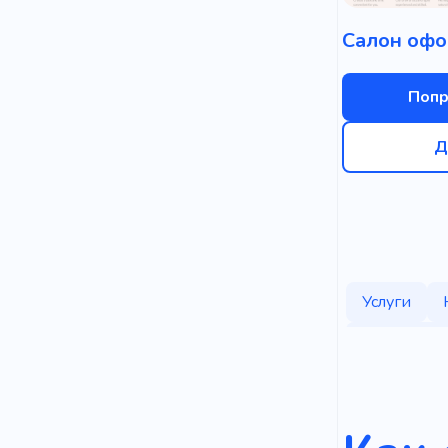
Попр
Д
Услуги
Наращиван
Напольное
Уникальны