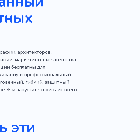
ванный
анцтовары
Штамп
тных
рафии, архитекторов,
ании, маркетинговые агентства
кции бесплатны для
скивания и профессиональный
лговечный, гибкий, защитный
е ⏩ и запустите свой сайт всего
ь эти