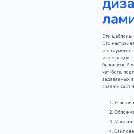
диза
лам
Эти шаблоны 
Это настраив
инструменты,
интеграция с 
безопасный х
чат-бота, под
задаваемых в
создать сайт 
Участок
Обложк
Магазин
Сайт ов