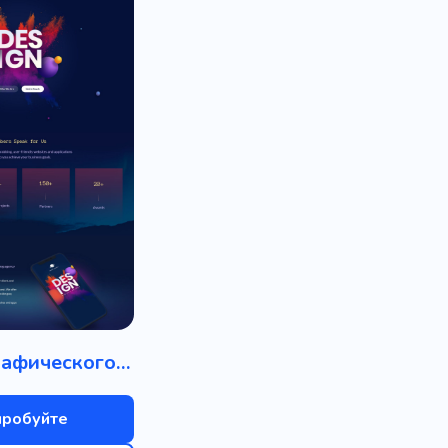
Студия графического дизайна
пробуйте