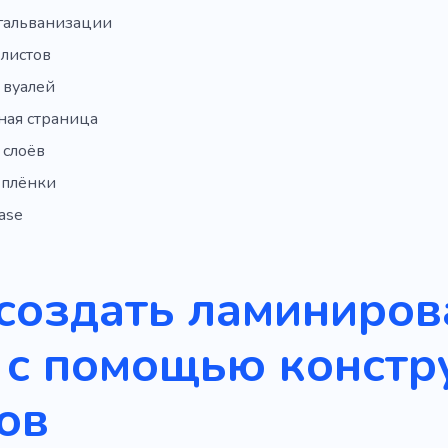
 гальванизации
 листов
 вуалей
ная страница
 слоёв
 плёнки
ase
 создать ламиниро
 с помощью констр
ов