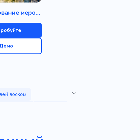
Декорирование мероприятий
пробуйте
Демо
вей воском
роблейдинг
Компания
ь
Творческий
Татуировка