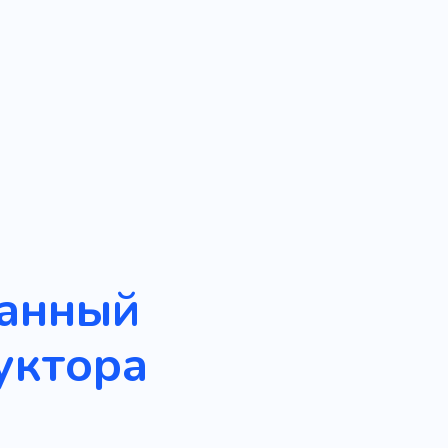
ванный
уктора