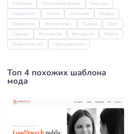
Компания
Программирование
Карьера
Специалист
Услуги
Стильный
Модель
Профессия
Мастер-класс
Подиум
Опыт
Одежда
Фотосессия
Молодость
Ребята
Правительство
Преподаватель
Топ 4 похожих шаблона
мода