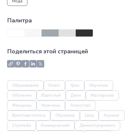
Мода
Палитра
Поделиться этой страницей
Образование
Класс
Урок
Изучение
Обучение
Взрослый
Дети
Мастерская
Женщины
Мужчины
Агентство
Взлетная полоса
Обучение
Шоу
Коучинг
Стрельба
Коммерческий
Демонстрировать