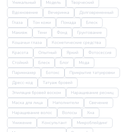
Уникальный
Модель
Творческий
Вдохновение
Вечеринка
Долговременный
Глаза
Тон кожи
Помада
Блеск
Макияж
Тени
Фонд
Грунтование
Кошачьи глаза
Косметические средства
Красота
Опытный
Яркий
Фотосессия
Стойкий
Блеск
Блог
Мода
Парикмахер
Ботокс
Прикрытие татуировки
Дресс-код
Татуаж бровей
Эпиляция бровей воском
Наращивание ресниц
Маска для лица
Наполнители
Свечение
Наращивание волос
Волосы
Хна
Унижение
Консультант
Микроблейдинг