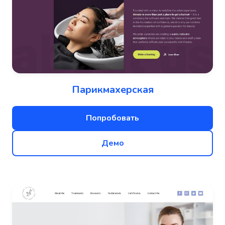
Парикмахерская
Попробовать
Демо