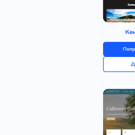
Ке
Попр
Д