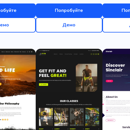
обуйте
Попробуйте
По
емо
Демо