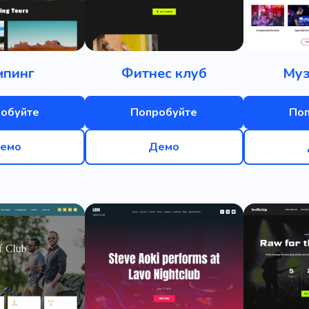
мпинг
Фитнес клуб
Муз
обуйте
Попробуйте
По
емо
Демо