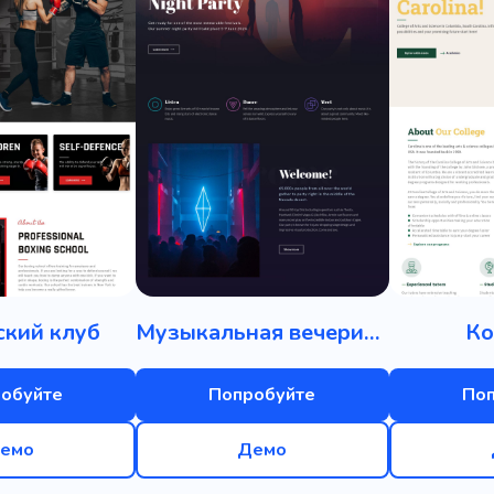
ский клуб
Музыкальная вечеринка
Ко
обуйте
Попробуйте
По
емо
Демо