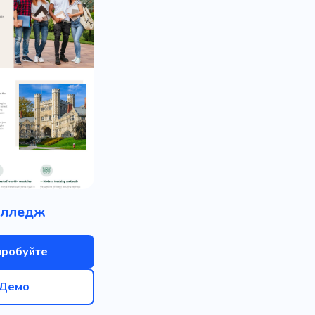
лледж
пробуйте
Демо