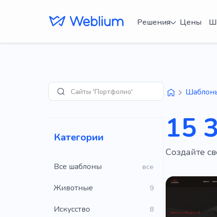
Решения
Цены
Ш
Сайты 'Портфолио'
Шаблон
Поиск
15 
Категории
Создайте св
Все шаблоны
все
Животные
9
Искусство
8