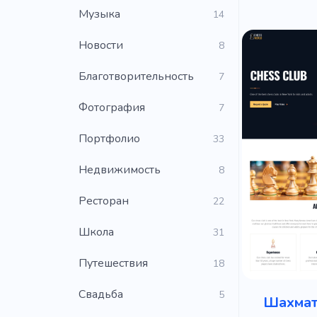
Музыка
14
Новости
8
Благотворительность
7
Фотография
7
Портфолио
33
Недвижимость
8
Ресторан
22
Школа
31
Путешествия
18
Свадьба
5
Шахмат