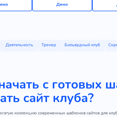
емо
Демо
Деятельность
Тренер
Бильярдный клуб
Сор
Урок
Бильярд
Лошади
Турнир
Танец
Рел
борудование
Игра
Практика
Оружие
Звук
Рейв
Праздник
Время с друзьями
Досуг
Х
начать с готовых 
кий
Природа
Музыкант
Фитнес
Кикбоксинг
ать сайт клуба?
Белый
Сила
Новичок
Бокс
Борьба
Ар
е воспитание
Тяжелая атлетика
Тир
Спортивные
огатую коллекцию современных шаблонов сайтов для клубо