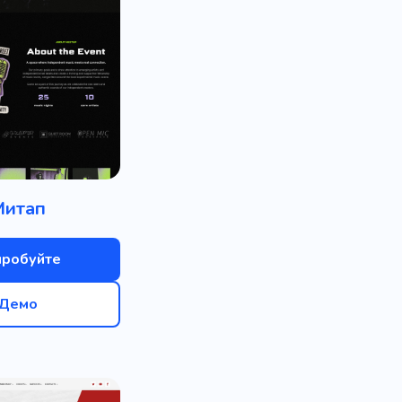
Митап
пробуйте
Демо