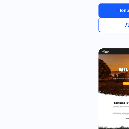
Попр
Д