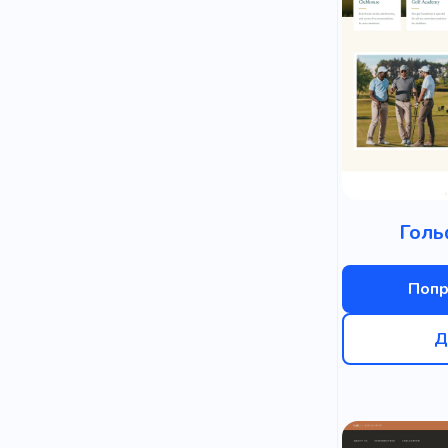
Голь
Попр
Д