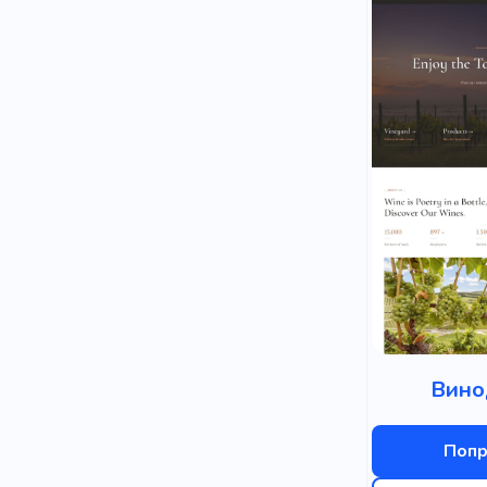
Вино
Попр