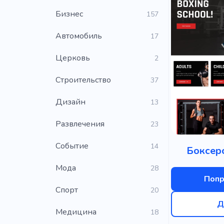
Бизнес
157
Автомобиль
17
Церковь
2
Строительство
37
Дизайн
13
Развлечения
23
Событие
14
Боксер
Мода
28
Попр
Cпорт
20
Д
Медицина
18