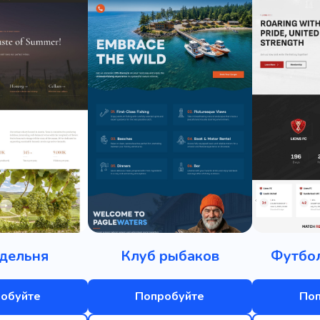
дельня
Клуб рыбаков
Футбо
обуйте
Попробуйте
По