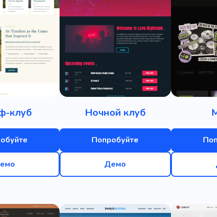
ф-клуб
Ночной клуб
обуйте
Попробуйте
По
емо
Демо